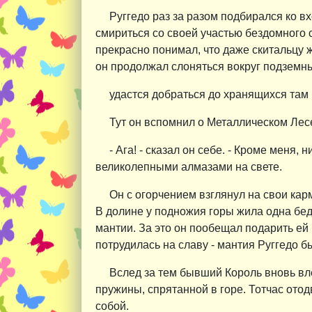
Руггедо раз за разом подбирался ко в
смириться со своей участью бездомного с
прекрасно понимал, что даже скитальцу ж
он продолжал слоняться вокруг подземных
удастся добраться до хранящихся там
Тут он вспомнил о Металлическом Лес
- Ага! - сказал он себе. - Кроме меня,
великолепными алмазами на свете.
Он с огорчением взглянул на свои кар
В долине у подножия горы жила одна бед
мантии. За это он пообещал подарить е
потрудилась на славу - мантия Руггедо 
Вслед за тем бывший Король вновь влез
пружины, спрятанной в горе. Тотчас отод
собой.