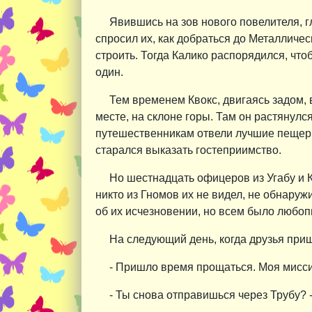
Явившись на зов нового повелителя, г
спросил их, как добраться до Металлическ
строить. Тогда Калико распорядился, чт
один.
Тем временем Квокс, двигаясь задом, 
месте, на склоне горы. Там он растянулс
путешественникам отвели лучшие пещеры 
старался выказать гостеприимство.
Но шестнадцать офицеров из Угабу и К
никто из Гномов их не видел, не обнаруж
об их исчезновении, но всем было любопы
На следующий день, когда друзья приш
- Пришло время прощаться. Моя миссия
- Ты снова отправишься через Трубу? 