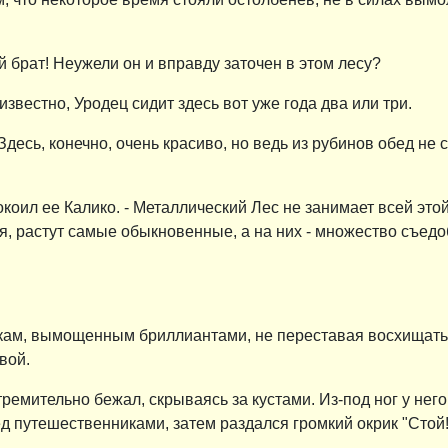
 брат! Неужели он и вправду заточен в этом лесу?
е известно, Уродец сидит здесь вот уже года два или три.
- Здесь, конечно, очень красиво, но ведь из рубинов обед не
окоил ее Калико. - Металлический Лес не занимает всей это
, растут самые обыкновенные, а на них - множество съедо
кам, вымощенным бриллиантами, не переставая восхищать
вой.
тремительно бежал, скрываясь за кустами. Из-под ног у нег
д путешественниками, затем раздался громкий окрик "Стой