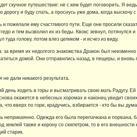
дет скучное путешествие: не с кем будет поговорить. Я ведь
всю дорогу и буду спать, а проснусь уже дома, когда выскочу 
и пожелали ему счастливого пути. Еще они просили сказат
едо и тем вызволил их из беды. Квокс зевнул, потянулся и
 туда голову, потом влез целиком - и исчез из виду.
а: за время их недолгого знакомства Дракон был неизменно
атиться домой. Они отправились назад, в пещеры, и вновь 
я не дали никакого результата.
 день ходить в горы и высматривать свою мать Радугу. Ей
а снова окажется в небесных хоромах и наконец увидит свои
, что вверх по горе, крадучись, взбирается - кто бы вы дума
 неприкаянно. Одежда его была перепачкана и порвана, ба
од землей также и корону со скипетром, то в его внешности
ий старик.