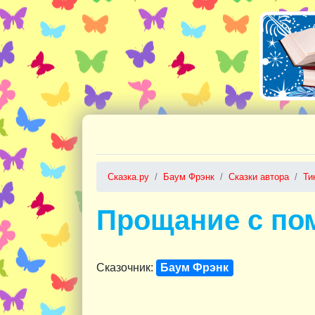
Сказка.ру
Баум Фрэнк
Сказки автора
Ти
Прощание с пом
Сказочник:
Баум Фрэнк