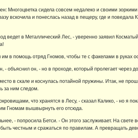
н: Многоцветка сидела совсем недалеко и своими зоркими 
разу вскочила и понеслась назад в пещеру, где и поведала
ход ведет в Металлический Лес, - уверенно заявил Косматы
а!
 им в помощь отряд Гномов, чтобы те с факелами в руках 
 - объяснил он, - но в проходе, который пролегает через д
сто в скале и коснулась потайной пружины. Итак, не прошло
ь за ним следом.
окровищами, что хранятся в Лесу, - сказал Калико, - но я пок
оим Гномам вышвырнуть его отсюда.
нее, - попросила Бетси. - Он этого заслуживает. На свете в
 быть честным и сражаться по правилам. А превращать дево