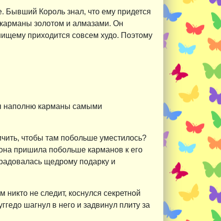
е. Бывший Король знал, что ему придется
ь карманы золотом и алмазами. Он
т нищему приходится совсем худо. Поэтому
- и я наполню карманы самыми
личить, чтобы там побольше уместилось?
 она пришила побольше карманов к его
брадовалась щедрому подарку и
м никто не следит, коснулся секретной
ггедо шагнул в него и задвинул плиту за