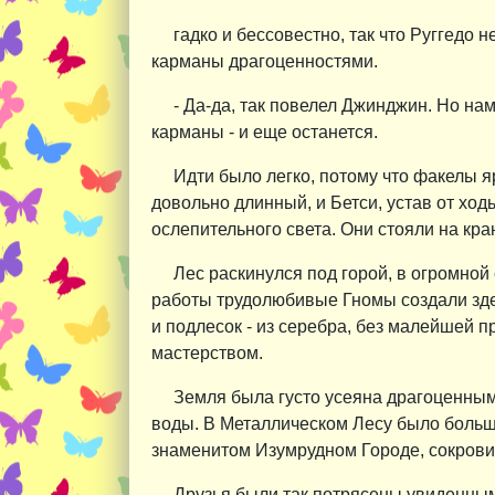
гадко и бессовестно, так что Руггедо 
карманы драгоценностями.
- Да-да, так повелел Джинджин. Но на
карманы - и еще останется.
Идти было легко, потому что факелы я
довольно длинный, и Бетси, устав от ход
ослепительного света. Они стояли на кр
Лес раскинулся под горой, в огромно
работы трудолюбивые Гномы создали здесь
и подлесок - из серебра, без малейшей 
мастерством.
Земля была густо усеяна драгоценны
воды. В Металлическом Лесу было больше 
знаменитом Изумрудном Городе, сокрови
Друзья были так потрясены увиденным