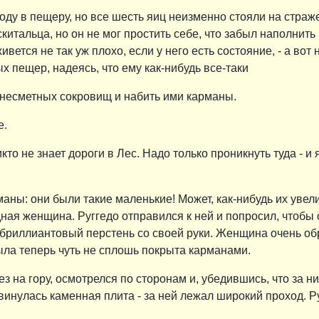
ходу в пещеру, но все шесть яиц неизменно стояли на страж
китальца, но он не мог простить себе, что забыл наполнит
ивется не так уж плохо, если у него есть состояние, - а во
 пещер, надеясь, что ему как-нибудь все-таки
 несметных сокровищ и набить ими карманы.
е.
 никто не знает дороги в Лес. Надо только проникнуть туда 
маны: они были такие маленькие! Может, как-нибудь их уве
ная женщина. Руггедо отправился к ней и попросил, чтобы
й бриллиантовый перстень со своей руки. Женщина очень о
была теперь чуть не сплошь покрыта карманами.
 на гору, осмотрелся по сторонам и, убедившись, что за ни
винулась каменная плита - за ней лежал широкий проход. Ру