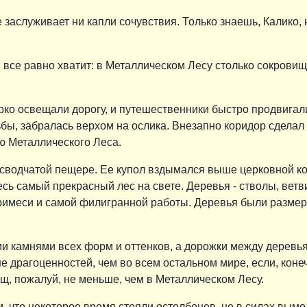
не заслуживает ни капли сочувствия. Только знаешь, Калико,
м все равно хватит: в Металлическом Лесу столько сокрови
рко освещали дорогу, и путешественники быстро продвигал
ьбы, забралась верхом на ослика. Внезапно коридор сделал 
аю Металлического Леса.
й сводчатой пещере. Ее купол вздымался выше церковной к
 самый прекрасный лес на свете. Деревья - стволы, ветви и
примеси и самой филигранной работы. Деревья были разме
ми камнями всех форм и оттенков, а дорожки между дере
драгоценностей, чем во всем остальном мире, если, конечн
щ, пожалуй, не меньше, чем в Металлическом Лесу.
, что некоторое время стояли остолбенев, не в силах вым