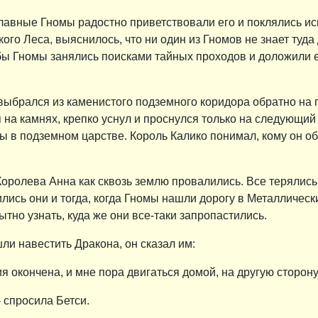
лавные Гномы радостно приветствовали его и поклялись ис
ого Леса, выяснилось, что ни один из Гномов не знает туда 
обы Гномы занялись поисками тайных проходов и доложили е
выбрался из каменистого подземного коридора обратно на 
я на камнях, крепко уснул и проснулся только на следующи
в подземном царстве. Король Калико понимал, кому он обя
оролева Анна как сквозь землю провалились. Все терялись в
ились они и тогда, когда Гномы нашли дорогу в Металлическ
тно узнать, куда же они все-таки запропастились.
ли навестить Дракона, он сказал им:
 окончена, и мне пора двигаться домой, на другую сторону
- спросила Бетси.