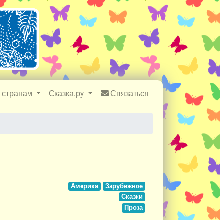
 странам
Сказка.ру
Связаться
Америка
Зарубежное
Сказки
Проза