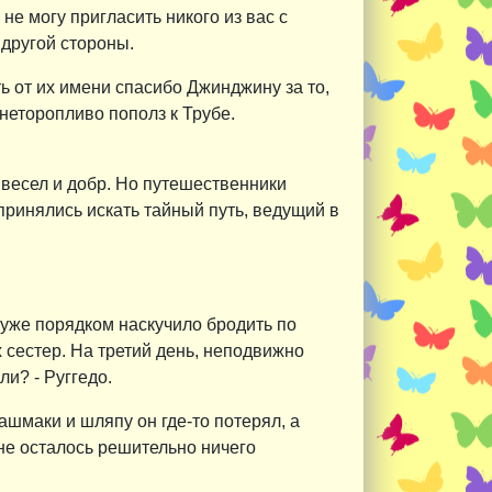
 не могу пригласить никого из вас с
с другой стороны.
ь от их имени спасибо Джинджину за то,
 неторопливо пополз к Трубе.
 весел и добр. Но путешественники
принялись искать тайный путь, ведущий в
 уже порядком наскучило бродить по
х сестер. На третий день, неподвижно
ли? - Руггедо.
шмаки и шляпу он где-то потерял, а
 не осталось решительно ничего