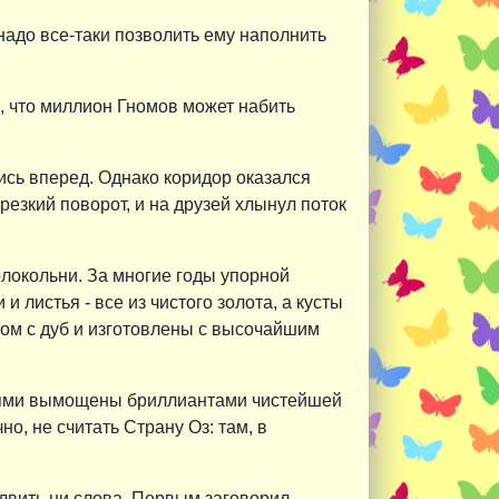
 надо все-таки позволить ему наполнить
щ, что миллион Гномов может набить
ись вперед. Однако коридор оказался
резкий поворот, и на друзей хлынул поток
олокольни. За многие годы упорной
 листья - все из чистого золота, а кусты
ром с дуб и изготовлены с высочайшим
вьями вымощены бриллиантами чистейшей
о, не считать Страну Оз: там, в
олвить ни слова. Первым заговорил