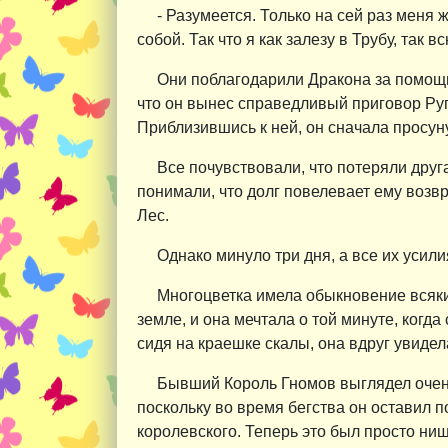
- Разумеется. Только на сей раз меня ж
собой. Так что я как залезу в Трубу, так 
Они поблагодарили Дракона за помощь 
что он вынес справедливый приговор Ругг
Приблизившись к ней, он сначала просунул
Все почувствовали, что потеряли друг
понимали, что долг повелевает ему возвр
Лес.
Однако минуло три дня, а все их усили
Многоцветка имела обыкновение всякий
земле, и она мечтала о той минуте, когд
сидя на краешке скалы, она вдруг увидела
Бывший Король Гномов выглядел очень
поскольку во время бегства он оставил п
королевского. Теперь это был просто нищ