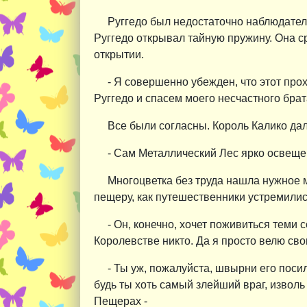
Руггедо был недостаточно наблюдателе
Руггедо открывал тайную пружину. Она с
открытии.
- Я совершенно убежден, что этот про
Руггедо и спасем моего несчастного брат
Все были согласны. Король Калико дал
- Сам Металлический Лес ярко освещен,
Многоцветка без труда нашла нужное ме
пещеру, как путешественники устремилис
- Он, конечно, хочет поживиться теми с
Королевстве никто. Да я просто велю св
- Ты уж, пожалуйста, швырни его посиль
будь ты хоть самый злейший враг, изволь
Пещерах -