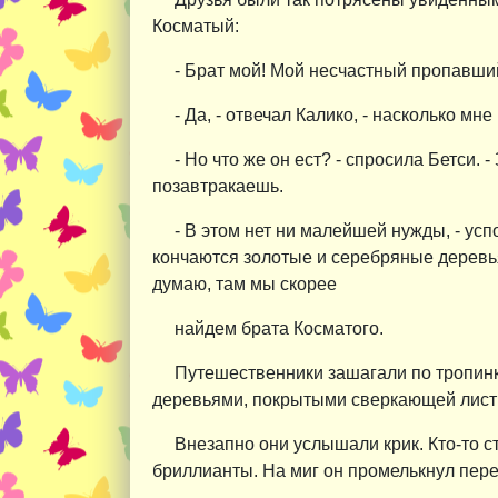
Косматый:
- Брат мой! Мой несчастный пропавший
- Да, - отвечал Калико, - насколько мн
- Но что же он ест? - спросила Бетси. 
позавтракаешь.
- В этом нет ни малейшей нужды, - усп
кончаются золотые и серебряные деревья
думаю, там мы скорее
найдем брата Косматого.
Путешественники зашагали по тропин
деревьями, покрытыми сверкающей лист
Внезапно они услышали крик. Кто-то с
бриллианты. На миг он промелькнул пере