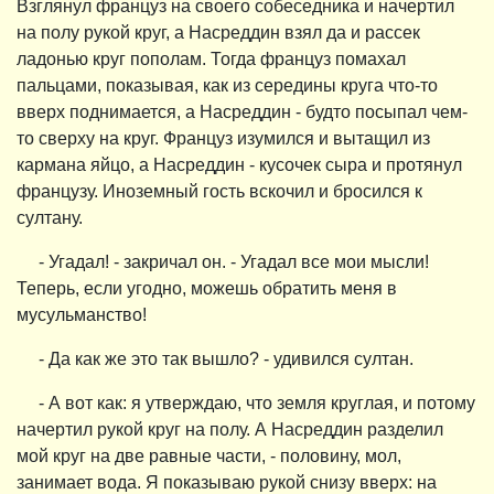
Взглянул француз на своего собеседника и начертил
на полу рукой круг, а Насреддин взял да и рассек
ладонью круг пополам. Тогда француз помахал
пальцами, показывая, как из середины круга что-то
вверх поднимается, а Насреддин - будто посыпал чем-
то сверху на круг. Француз изумился и вытащил из
кармана яйцо, а Насреддин - кусочек сыра и протянул
французу. Иноземный гость вскочил и бросился к
султану.
- Угадал! - закричал он. - Угадал все мои мысли!
Теперь, если угодно, можешь обратить меня в
мусульманство!
- Да как же это так вышло? - удивился султан.
- А вот как: я утверждаю, что земля круглая, и потому
начертил рукой круг на полу. А Насреддин разделил
мой круг на две равные части, - половину, мол,
занимает вода. Я показываю рукой снизу вверх: на