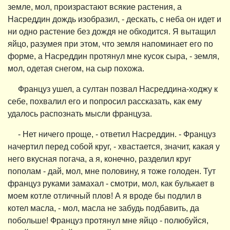
земле, мол, произрастают всякие растения, а
Насреддин дождь изобразил, - дескать, с неба он идет и
ни одно растение без дождя не обходится. Я вытащил
яйцо, разумея при этом, что земля напоминает его по
форме, а Насреддин протянул мне кусок сыра, - земля,
мол, одетая снегом, на сыр похожа.
Француз ушел, а султан позвал Насреддина-ходжу к
себе, похвалил его и попросил рассказать, как ему
удалось распознать мысли француза.
- Нет ничего проще, - ответил Насреддин. - Француз
начертил перед собой круг, - хвастается, значит, какая у
него вкусная погача, а я, конечно, разделил круг
пополам - дай, мол, мне половину, я тоже голоден. Тут
француз руками замахал - смотри, мол, как булькает в
моем котле отличный плов! А я вроде бы подлил в
котел масла, - мол, масла не забудь подбавить, да
побольше! Француз протянул мне яйцо - полюбуйся,