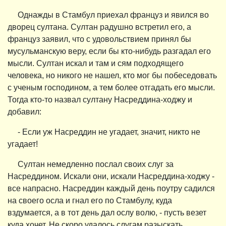
Однажды в Стамбул приехал француз и явился во
дворец султана. Султан радушно встретил его, а
француз заявил, что с удовольствием принял бы
мусульманскую веру, если бы кто-нибудь разгадал его
мысли. Султан искал и там и сям подходящего
человека, но никого не нашел, кто мог бы побеседовать
с ученым господином, а тем более отгадать его мысли.
Тогда кто-то назвал султану Насреддина-ходжу и
добавил:
- Если уж Насреддин не угадает, значит, никто не
угадает!
Султан немедленно послал своих слуг за
Насреддином. Искали они, искали Насреддина-ходжу -
все напрасно. Насреддин каждый день поутру садился
на своего осла и гнал его по Стамбулу, куда
вздумается, а в тот день дал ослу волю, - пусть везет
куда хочет. Не скоро удалось слугам разыскать