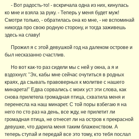
- Вот радость-то! - вскричала одна из них, кинулась
ко мне и взяла за руку. - Теперь у меня будет муж!
Смотри только, - обратилась она ко мне, - не вспоминай
никогда про свою родную сторону, и тогда заживешь
здесь на славу!
Прожил я с этой девушкой год на далеком острове и
был несказанно счастлив.
Но вот как-то раз сидели мы с ней у окна, а я и
вздохнул: "Эх, кабы мне сейчас очутиться в родных
краях, да сзывать правоверных к молитве с нашего
минарета!" Едва сорвались с моих уст эти слова, как
снова прилетела громадная птица, схватила меня и
перенесла на наш минарет. С той поры взбегаю я на
него по сто раз на день, все жду, не прилетит ли
громадная птица, не отнесет ли на остров к прекрасной
девушке, что дарила меня таким блаженством. А
теперь ступай и передай все это тому, кто тебя послал