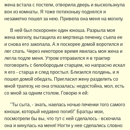
жена встала с постели, отворила дверь и выскользнула
вон из комнаты. Я тоже потихоньку поднялся и
незаметно пошел за нею. Привела она меня на могилу.
В ней был похоронен один юноша. Разрыла моя
жена могилу, вытащила из мертвеца печенку, съела ее
и снова его закопала. А я поскорее домой воротился и
лег спать. Через некоторое время явилась моя жена и
легла подле меня. Утром отправился я в трактир
поговорить с белобородым старцем, но напрасно искал
я его - старца и след простыл. Близился полдень, и я
пошел домой обедать. Пригласил жену разделить со
мной трапезу, но она отказалась: недостойна, мол, есть
со мной за одним столом. Говорю я ей:
"Ты сыта, - знать, наелась ночью печенки того самого
юноши, который недавно погиб!" Братцы мои,
посмотрели бы вы, что тут с ней сделалось - вскочила
она и кинулась на меня! Ногти у нее сделались словно