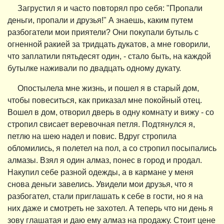
Загрустил я и часто повторял про себя: "Пропали
деньги, пропали и друзья!" А знаешь, каким путем
разбогатели мои приятели? Они покупали бутыль с
огненной ракией за тридцать дукатов, а мне говорили,
что заплатили пятьдесят один, - стало быть, на каждой
бутылке наживали по двадцать одному дукату.
Опостылела мне жизнь, и пошел я в старый дом,
чтобы повеситься, как приказал мне покойный отец.
Вошел в дом, отворил дверь в одну комнату и вижу - со
стропил свисает веревочная петля. Подтянулся я,
петлю на шею надел и повис. Вдруг стропила
обломились, я полетел на пол, а со стропил посыпались
алмазы. Взял я один алмаз, понес в город и продал.
Накупил себе разной одежды, а в кармане у меня
снова деньги завелись. Увидели мои друзья, что я
разбогател, стали приглашать к себе в гости, но я на
них даже и смотреть не захотел. А теперь что ни день я
зову глашатая и даю ему алмаз на продажу. Стоит цене