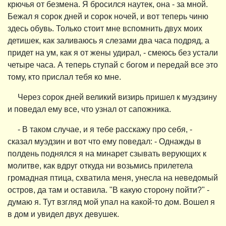
крючья от безмена. Я бросился наутек, она - за мной.
Бежал я сорок дней и сорок ночей, и вот теперь чиню
здесь обувь. Только стоит мне вспомнить двух моих
детишек, как заливаюсь я слезами два часа подряд, а
придет на ум, как я от жены удирал, - смеюсь без устали
четыре часа. А теперь ступай с богом и передай все это
тому, кто прислал тебя ко мне.
Через сорок дней великий визирь пришел к муэдзину
и поведал ему все, что узнал от сапожника.
- В таком случае, и я тебе расскажу про себя, -
сказал муэдзин и вот что ему поведал: - Однажды в
полдень поднялся я на минарет сзывать верующих к
молитве, как вдруг откуда ни возьмись прилетела
громадная птица, схватила меня, унесла на неведомый
остров, да там и оставила. "В какую сторону пойти?" -
думаю я. Тут взгляд мой упал на какой-то дом. Вошел я
в дом и увидел двух девушек.