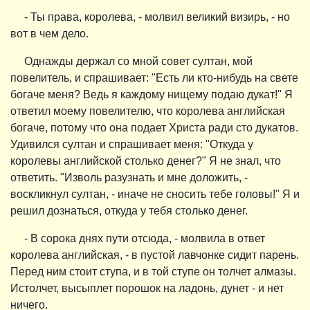
- Ты права, королева, - молвил великий визирь, - но
вот в чем дело.
Однажды держал со мной совет султан, мой
повелитель, и спрашивает: "Есть ли кто-нибудь на свете
богаче меня? Ведь я каждому нищему подаю дукат!" Я
ответил моему повелителю, что королева английская
богаче, потому что она подает Христа ради сто дукатов.
Удивился султан и спрашивает меня: "Откуда у
королевы английской столько денег?" Я не знал, что
ответить. "Изволь разузнать и мне доложить, -
воскликнул султан, - иначе не сносить тебе головы!" Я и
решил дознаться, откуда у тебя столько денег.
- В сорока днях пути отсюда, - молвила в ответ
королева английская, - в пустой лавчонке сидит парень.
Перед ним стоит ступа, и в той ступе он толчет алмазы.
Истолчет, высыплет порошок на ладонь, дунет - и нет
ничего.