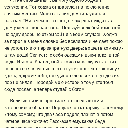
- И не спрашивай... Был я у одного ходжи в
услужении. Тот ходжа отправился на поклонение
святым местам. Меня оставил дом караулить и
наказал: "Ни в чем ты, сынок, не будешь нуждаться,
дом у меня - полная чаша. Пользуйся любой комнатой,
но одну дверь не открывай ни в коем случае!" Ходжа -
за порог, а в меня словно бес вселился и не дает покою:
не устоял я и отпер запретную дверь; вошел в комнату -
а там вода! Скинул я с себя одежду и выкупался в той
воде. И что ж, братец мой, стоило мне окунуться, как
перенесся я в пустыню, и вот уже сорок лет как живу я
здесь, и, кроме тебя, ни единого человека я тут до сих
пор не видал. Передай мою историю тому, кто тебя
сюда послал, а теперь ступай с богом!
Великий визирь простился с отшельником и
заторопился обратно. Вернулся он к старику сапожнику,
к тому самому, что два часа подряд плачет, а потом
четыре часа хохочет. Рассказал ему, какая беда