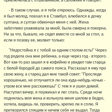
приключилась с отшельником, а сапожник и говорит:
- В таком случае, и я тебе откроюсь. Однажды, когда
я был молод, поехал я в Стамбул, влюбился в дочку
султана, и султан обвенчал меня с ней. Жена
заботливо ухаживала за мной, была смирна и покорна.
Ни за что, бывало, не сядет вместе со мной за стол, а
если я позову ее, молвит только:
"Недостойна я с тобой за одним столом есть!" Через
год родила она мне ребенка, а еще через год - второго.
Вот как-то раз зашел я в кофейню и увидел там старца
с белой бородой до самого пояса. Рассказал я ему про
свою жену, а старец дал мне такой совет: "Проследи
хорошенько, не отлучается ли она куда-нибудь ночью -
утром все мне расскажешь!" С тем я и ушел домой.
Наступил вечер, я поужинал и лег спать. Среди ночи
поднялась моя жена и кольнула меня шилом в бедро,
хотела, видишь ли, проверить, крепко ли я сплю. Я
притворился спящим и ничем себя не выдал. Тогда