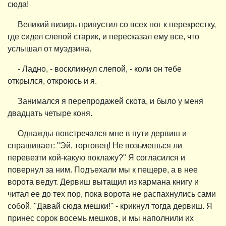
сюда!
Великий визирь припустил со всех ног к перекрестку,
где сидел слепой старик, и пересказал ему все, что
услышал от муэдзина.
- Ладно, - воскликнул слепой, - коли он тебе
открылся, откроюсь и я.
Занимался я перепродажей скота, и было у меня
двадцать четыре коня.
Однажды повстречался мне в пути дервиш и
спрашивает: "Эй, торговец! Не возьмешься ли
перевезти кой-какую поклажу?" Я согласился и
повернул за ним. Подъехали мы к пещере, а в нее
ворота ведут. Дервиш вытащил из кармана книгу и
читал ее до тех пор, пока ворота не распахнулись сами
собой. "Давай сюда мешки!" - крикнул тогда дервиш. Я
принес сорок восемь мешков, и мы наполнили их