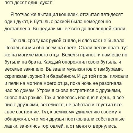
пятьдесят один дукат".
Я тотчас же вытащил кошелек, отсчитал пятьдесят
один дукат, и бутыль с ракией была немедленно
доставлена. Выцедили мы ее всю до последней капли.
Печаль сразу как рукой сняло, и слез как не бывало.
Позабыли мы обо всем на свете. Стали песни орать тут
же на могиле моего отца. Велел я принести нам еще по
бутыли на брата. Каждый опорожнил свою бутыль, и
веселье закипело. Вызвали музыкантов с тамбурами,
скрипками, зурной и барабаном. И до той поры плясали
и пели на могиле моего отца, пока ночь не разогнала
нас по домам. Утром я снова встретился с друзьями,
снова пил ракию. Так и повелось изо дня в день, я все
пил с друзьями, веселился, не работал и спустил все
свое состояние. Тут, к великому удивлению своему, я
обнаружил, что мои друзья пооткрывали собственные
лавки, занялись торговлей, а от меня отвернулись.