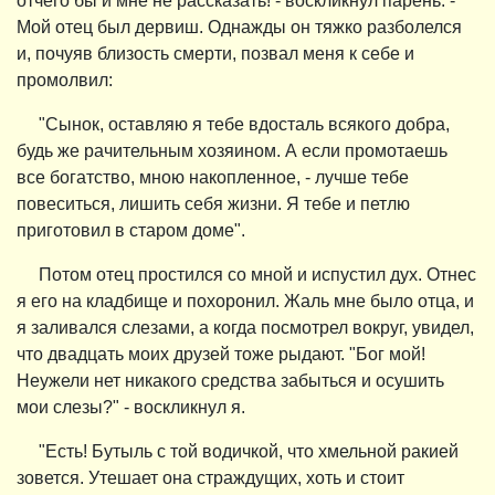
отчего бы и мне не рассказать! - воскликнул парень. -
Мой отец был дервиш. Однажды он тяжко разболелся
и, почуяв близость смерти, позвал меня к себе и
промолвил:
"Сынок, оставляю я тебе вдосталь всякого добра,
будь же рачительным хозяином. А если промотаешь
все богатство, мною накопленное, - лучше тебе
повеситься, лишить себя жизни. Я тебе и петлю
приготовил в старом доме".
Потом отец простился со мной и испустил дух. Отнес
я его на кладбище и похоронил. Жаль мне было отца, и
я заливался слезами, а когда посмотрел вокруг, увидел,
что двадцать моих друзей тоже рыдают. "Бог мой!
Неужели нет никакого средства забыться и осушить
мои слезы?" - воскликнул я.
"Есть! Бутыль с той водичкой, что хмельной ракией
зовется. Утешает она страждущих, хоть и стоит