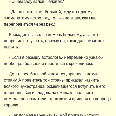
- О чем задумался, человек?
- Да вот,- отвечает больной,- иду я к одному
знаменитому астрологу, только не знаю, как мне
переправиться через реку.
Крокодил вызвался помочь больному, а за это
попросил его узнать, почему он, крокодил, не может
нырять.
- Если я разыщу астролога,- непременно узнаю,-
пообещал больной и простился с крокодилом.
Долго шел больной и наконец пришел в некую
страну. А правитель той страны приказал казнить
всякого чужестранца, осмелившегося вступить в его
владения. Как и следовало ожидать, больного
немедленно схватили стражники и привели во дворец к
королю.
- Как посмел нарушить ты мой приказ? - строго