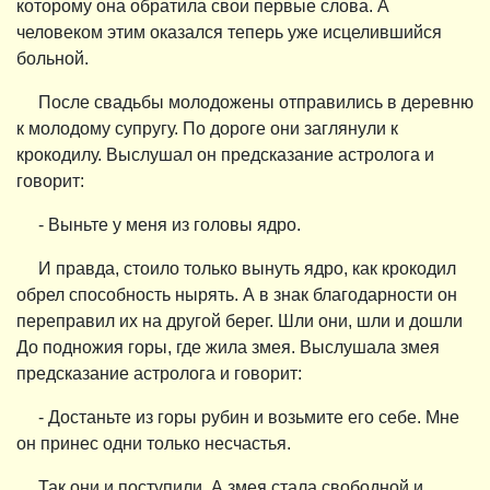
которому она обратила свои первые слова. А
человеком этим оказался теперь уже исцелившийся
больной.
После свадьбы молодожены отправились в деревню
к молодому супругу. По дороге они заглянули к
крокодилу. Выслушал он предсказание астролога и
говорит:
- Выньте у меня из головы ядро.
И правда, стоило только вынуть ядро, как крокодил
обрел способность нырять. А в знак благодарности он
переправил их на другой берег. Шли они, шли и дошли
До подножия горы, где жила змея. Выслушала змея
предсказание астролога и говорит:
- Достаньте из горы рубин и возьмите его себе. Мне
он принес одни только несчастья.
Так они и поступили. А змея стала свободной и