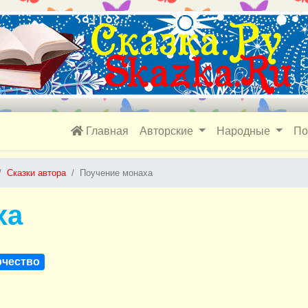
Главная
Авторские
Народные
По
Сказки автора
Поучение монаха
ха
рчество