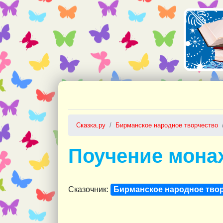
Сказка.ру
Бирманское народное творчество
Поучение мона
Сказочник:
Бирманское народное тво