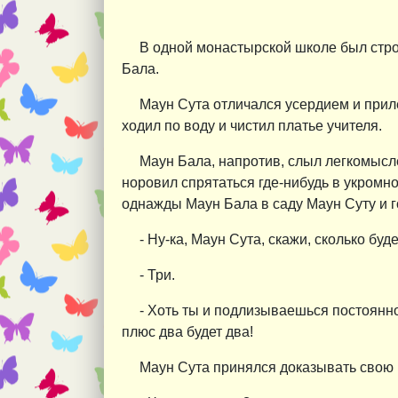
В одной монастырской школе был строг
Бала.
Маун Сута отличался усердием и прил
ходил по воду и чистил платье учителя.
Маун Бала, напротив, слыл легкомысле
норовил спрятаться где-нибудь в укромно
однажды Маун Бала в саду Маун Суту и г
- Ну-ка, Маун Сута, скажи, сколько буд
- Три.
- Хоть ты и подлизываешься постоянно 
плюс два будет два!
Маун Сута принялся доказывать свою п