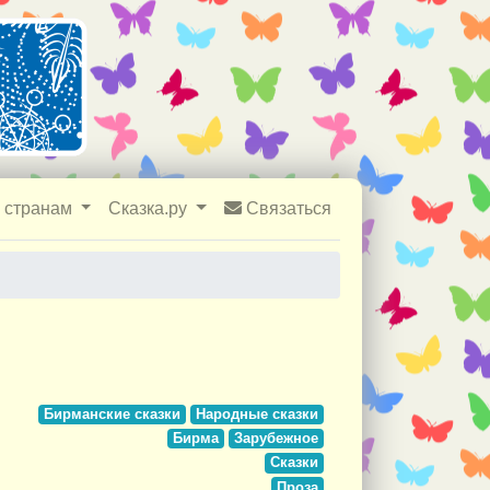
 странам
Сказка.ру
Связаться
Бирманские сказки
Народные сказки
Бирма
Зарубежное
Сказки
Проза