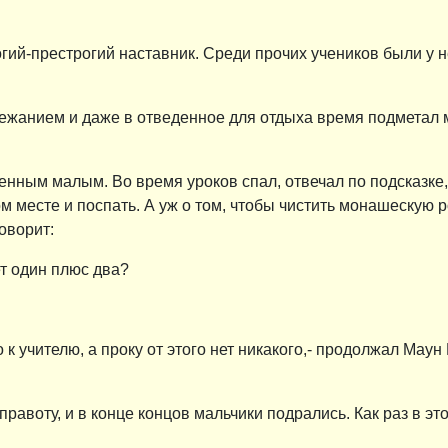
ий-престрогий наставник. Среди прочих учеников были у н
ежанием и даже в отведенное для отдыха время подметал м
нным малым. Во время уроков спал, отвечал по подсказке, 
м месте и поспать. А уж о том, чтобы чистить монашескую ро
оворит:
ет один плюс два?
к учителю, а проку от этого нет никакого,- продолжал Маун 
равоту, и в конце концов мальчики подрались. Как раз в эт