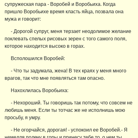
супружеская пара - Воробей и Воробьиха. Когда
пришло Воробьихе время класть яйца, позвала она
мужа и говорит:
- Дорогой супруг, меня терзает неодолимое желание
поклевать спелых рисовых зерен с того самого поля,
которое находится высоко в горах.
Всполошился Воробей:
- Что ты задумала, жена! В тех краях у меня много
врагов, так что мне появляться там опасно.
Нахохлилась Воробьиха:
- Нехороший. Ты говоришь так потому, что совсем не
любишь меня. Если ты тотчас же не исполнишь мою
просьбу, я умру.
- Не огорчайся, дорогая! - успокоил ее Воробей.- Я
немедля полечу в горы и принесу тебе то, о чем ты