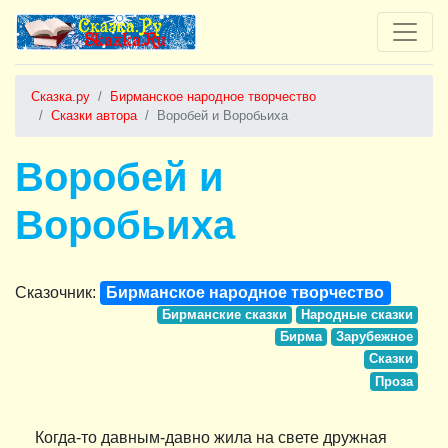
Сказка.ру
Бирманское народное творчество
Сказки автора
Воробей и Воробьиха
Воробей и
Воробьиха
Сказочник:
Бирманское народное творчество
Бирманские сказки
Народные сказки
Бирма
Зарубежное
Сказки
Проза
Когда-то давным-давно жила на свете дружная