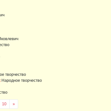
вич
Яковлевич
ество
о
е творчество
к
Народное творчество
ство
ая)
10
»