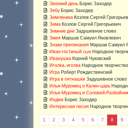
Звонкий день
Борис Заходер
Зебу
Борис Заходер
Земляника
Козлов Сергей Григорье
Зима
Козлов Сергей Григорьевич
Зимние дни
Задушевное слово
Змея
Маршак Самуил Яковлевич
Знаки препинания
Маршак Самуил 
Иван-гостиный сын
Народное творч
Иванушка
Корней Чуковский
Иголка, иголка
Народное творчеств
Игра
Роберт Рождественский
Игра в пятнашки
Задушевное слово
Илья-Муромец и Калин-царь
Народно
Илья-Муромец и Соловей-Разбойни
Индюк
Борис Заходер
Интересная песня
Народное творче
(текущ
1
2
3
4
5
6
7
8
9