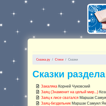
Сказка.ру
Стихи
Сказки
Сказки раздела
Закаляка
Корней Чуковский
Заяц (Знаменит на целый мир...)
Коз
Заяц к лисе сватался
Маршак Самуи
Заяц-бездельник
Маршак Самуил Як