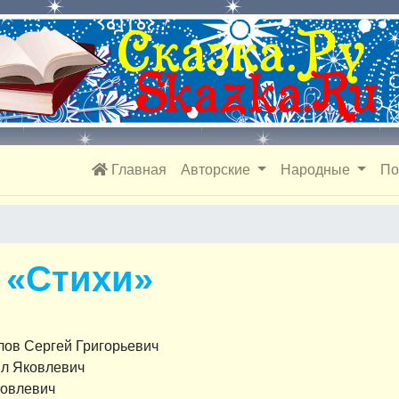
Главная
Авторские
Народные
По
 «Стихи»
лов Сергей Григорьевич
л Яковлевич
овлевич