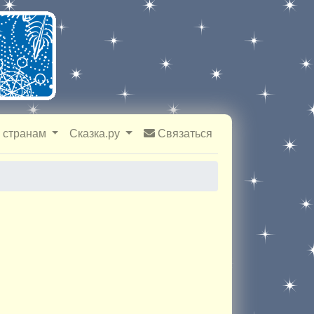
 странам
Сказка.ру
Связаться