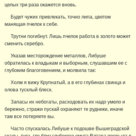
целых три раза окажется вновь.
Будет чужих привлекать, точно липа, цветом
манящая пчелок к себе.
Трутни погибнут. Лишь пчелок работа в золото может
сменить серебро.
Указав месторождение металлов, Либуше
обратилась к владыкам и выборным, слушавшим ее с
глубоким благоговением, и молвила так:
Холм я вижу Крупнатый, а в его глубинах свинца и
олова тусклый блеск.
Запасы их небогаты, расходовать их надо умело и
бережно, стражи пускай охраняют те рудники, иначе
там все потеряете вы.
Часто спускалась Либуше к подошве Вышеградской
скалы, туда, где близ глубокого омута Влтава прорыла в