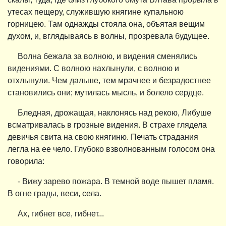
утесах пещеру, служившую княгине купальною
горницею. Там однажды стояла она, объятая вещим
духом, и, вглядываясь в волны, прозревала будущее.
Волна бежала за волною, и видения сменялись
видениями. С волною нахлынули, с волною и
отхлынули. Чем дальше, тем мрачнее и безрадостнее
становились они; мутилась мысль, и болело сердце.
Бледная, дрожащая, наклонясь над рекою, Либуше
всматривалась в грозные видения. В страхе глядела
девичья свита на свою княгиню. Печать страдания
легла на ее чело. Глубоко взволнованным голосом она
говорила:
- Вижу зарево пожара. В темной воде пышет пламя.
В огне грады, веси, села.
Ах, гибнет все, гибнет...