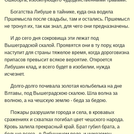
Богатства Либуше в тайнике, куда она водила
Пршемысла после свадьбы, там и остались. Пршемысл
не тронул их, так как знал, для чего они предназначены.
И до сего дня сокровища эти лежат под
Вышеградской скалой. Проявятся они в ту пору, когда
наступит для страны тяжелое время, когда дороговизна
припасов превысит всякое вероятие. Откроется
Либушин клад, и всего будет в изобилии, нужда
исчезнет.
Долго-долго почивала золотая колыбелька на дне
Влтавы, под Вышеградскою скалою. Шла волна за
волною, а на чешскую землю - беда за бедою.
Пожары разрушили города и села, в кровавых
сражениях и схватках погибал цвет чешского народа.
Кровь залила прекрасный край. Брат губил брата, а
больше всего - в Либушином роде, и чужеземец