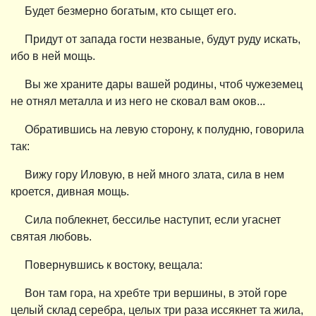
Будет безмерно богатым, кто сыщет его.
Придут от запада гости незваные, будут руду искать,
ибо в ней мощь.
Вы же храните дары вашей родины, чтоб чужеземец
не отнял металла и из него не сковал вам оков...
Обратившись на левую сторону, к полудню, говорила
тaк:
Вижу гору Иловую, в ней много злата, сила в нем
кроется, дивная мощь.
Сила поблекнет, бессилье наступит, если угаснет
святая любовь.
Повернувшись к востоку, вещала:
Вон там гора, на хребте три вершины, в этой горе
целый склад серебра, целых три раза иссякнет та жила,