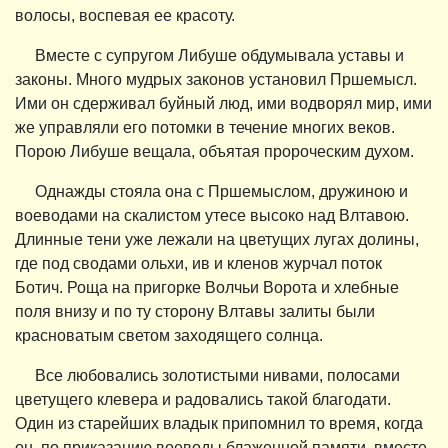
волосы, воспевая ее красоту.
Вместе с супругом Либуше обдумывала уставы и
законы. Много мудрых законов установил Пршемысл.
Ими он сдерживал буйный люд, ими водворял мир, ими
же управляли его потомки в течение многих веков.
Порою Либуше вещала, объятая пророческим духом.
Однажды стояла она с Пршемыслом, дружиною и
воеводами на скалистом утесе высоко над Влтавою.
Длинные тени уже лежали на цветущих лугах долины,
где под сводами ольхи, ив и кленов журчал поток
Ботич. Роща на пригорке Волчьи Ворота и хлебные
поля внизу и по ту сторону Влтавы залиты были
красноватым светом заходящего солнца.
Все любовались золотистыми нивами, полосами
цветущего клевера и радовались такой благодати.
Один из старейших владык припомнил то время, когда
он, по приказанию воеводы блаженной памяти, вместе