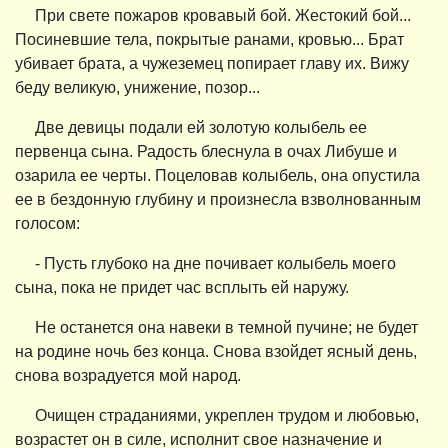
При свете пожаров кровавый бой. Жестокий бой...
Посиневшие тела, покрытые ранами, кровью... Брат
убивает брата, а чужеземец попирает главу их. Вижу
беду великую, унижение, позор...
Две девицы подали ей золотую колыбель ее
первенца сына. Радость блеснула в очах Либуше и
озарила ее черты. Поцеловав колыбель, она опустила
ее в бездонную глубину и произнесла взволнованным
голосом:
- Пусть глубоко на дне почивает колыбель моего
сына, пока не придет час всплыть ей наружу.
Не останется она навеки в темной пучине; не будет
на родине ночь без конца. Снова взойдет ясный день,
снова возрадуется мой народ.
Очищен страданиями, укреплен трудом и любовью,
возрастет он в силе, исполнит свое назначение и