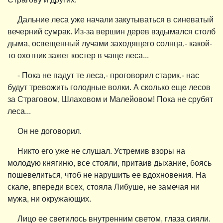
Дальние леса уже начали закутываться в синеватый
вечерний сумрак. Из-за вершин дерев вздымался столб
дыма, освещенный лучами заходящего солнца,- какой-
то охотник зажег костер в чаще леса...
- Пока не падут те леса,- проговорил старик,- нас
будут тревожить голодные волки. А сколько еще лесов
за Страговом, Шлаховом и Малейовом! Пока не срубят
леса...
Он не договорил.
Никто его уже не слушал. Устремив взоры на
молодую княгиню, все стояли, притаив дыхание, боясь
пошевелиться, чтоб не нарушить ее вдохновения. На
скале, впереди всех, стояла Либуше, не замечая ни
мужа, ни окружающих.
Лицо ее светилось внутренним светом, глаза сияли.