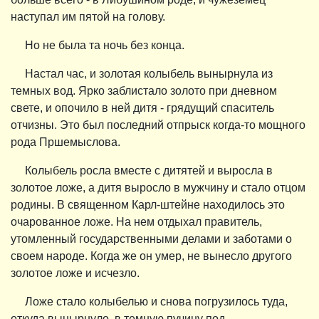
наступал им пятой на голову.
Но не была та ночь без конца.
Настал час, и золотая колыбель вынырнула из
темных вод. Ярко заблистало золото при дневном
свете, и опочило в ней дитя - грядущий спаситель
отчизны. Это был последний отпрыск когда-то мощного
рода Пршемыслова.
Колыбель росла вместе с дитятей и выросла в
золотое ложе, а дитя выросло в мужчину и стало отцом
родины. В священном Карл-штейне находилось это
очарованное ложе. На нем отдыхал правитель,
утомленный государственными делами и заботами о
своем народе. Когда же он умер, не вынесло другого
золотое ложе и исчезло.
Ложе стало колыбелью и снова погрузилось туда,
откуда вынырнуло, в темную пучину под