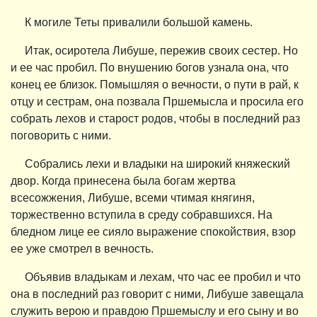
К могиле Теты привалили большой камень.
Итак, осиротела Либуше, пережив своих сестер. Но
и ее час пробил. По внушению богов узнала она, что
конец ее близок. Помышляя о вечности, о пути в рай, к
отцу и сестрам, она позвала Пршемысла и просила его
собрать лехов и старост родов, чтобы в последний раз
поговорить с ними.
Собрались лехи и владыки на широкий княжеский
двор. Когда принесена была богам жертва
всесожжения, Либуше, всеми чтимая княгиня,
торжественно вступила в среду собравшихся. На
бледном лице ее сияло выражение спокойствия, взор
ее уже смотрел в вечность.
Объявив владыкам и лехам, что час ее пробил и что
она в последний раз говорит с ними, Либуше завещала
служить верою и правдою Пршемыслу и его сыну и во