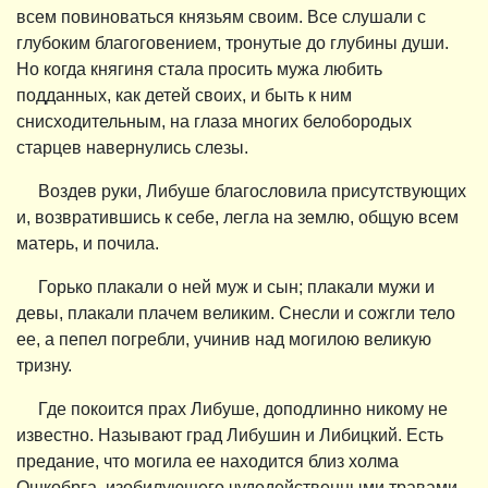
всем повиноваться князьям своим. Все слушали с
глубоким благоговением, тронутые до глубины души.
Но когда княгиня стала просить мужа любить
подданных, как детей своих, и быть к ним
снисходительным, на глаза многих белобородых
старцев навернулись слезы.
Воздев руки, Либуше благословила присутствующих
и, возвратившись к себе, легла на землю, общую всем
матерь, и почила.
Горько плакали о ней муж и сын; плакали мужи и
девы, плакали плачем великим. Снесли и сожгли тело
ее, а пепел погребли, учинив над могилою великую
тризну.
Где покоится прах Либуше, доподлинно никому не
известно. Называют град Либушин и Либицкий. Есть
предание, что могила ее находится близ холма
Ошкобрга, изобилующего чудодейственными травами.