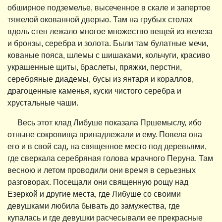
обширное подземелье, высеченное в скале и запертое
тяжелой окованной дверью. Там на грубых столах
вдоль стен лежало многое множество вещей из железа
и бронзы, серебра и золота. Были там булатные мечи,
кованые пояса, шлемы с шишаками, кольчуги, красиво
украшенные щиты, браслеты, пряжки, перстни,
серебряные диадемы, бусы из янтаря и кораллов,
драгоценные каменья, куски чистого серебра и
хрустальные чаши.
Весь этот клад Либуше показала Пршемыслу, ибо
отныне сокровища принадлежали и ему. Повела она
его и в свой сад, на священное место под деревьями,
где сверкала серебряная голова мрачного Перуна. Там
весною и летом проводили они время в серьезных
разговорах. Посещали они священную рощу над
Езеркой и другие места, где Либуше со своими
девушками любила бывать до замужества, где
купалась и где девушки расчесывали ее прекрасные