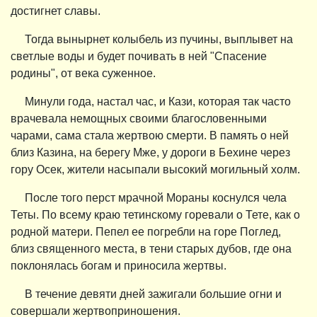
достигнет славы.
Тогда вынырнет колыбель из пучины, выплывет на
светлые воды и будет почивать в ней "Спасение
родины", от века суженное.
Минули года, настал час, и Кази, которая так часто
врачевала немощных своими благословенными
чарами, сама стала жертвою смерти. В память о ней
близ Казина, на берегу Мже, у дороги в Бехине через
гору Осек, жители насыпали высокий могильный холм.
После того перст мрачной Мораны коснулся чела
Теты. По всему краю тетинскому горевали о Тете, как о
родной матери. Пепел ее погребли на горе Поглед,
близ священного места, в тени старых дубов, где она
поклонялась богам и приносила жертвы.
В течение девяти дней зажигали большие огни и
совершали жертвоприношения.