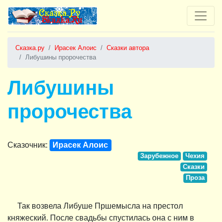
Сказка.ру
Ирасек Алоис
Сказки автора
Либушины пророчества
Либушины
пророчества
Сказочник:
Ирасек Алоис
Зарубежное
Чехия
Сказки
Проза
Так возвела Либуше Пршемысла на престол
княжеский. После свадьбы спустилась она с ним в