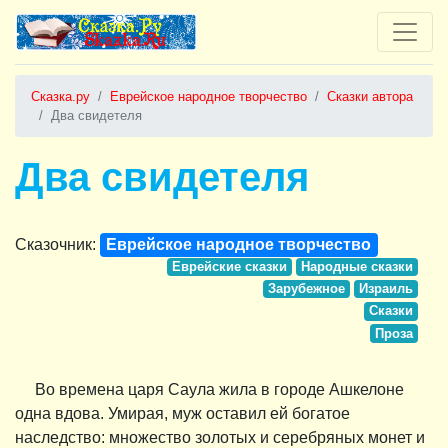
Сказка.ру
Еврейское народное творчество
Сказки автора
Два свидетеля
Два свидетеля
Сказочник:
Еврейское народное творчество
Еврейские сказки
Народные сказки
Зарубежное
Израиль
Сказки
Проза
Во времена царя Саула жила в городе Ашкелоне
одна вдова. Умирая, муж оставил ей богатое
наследство: множество золотых и серебряных монет и