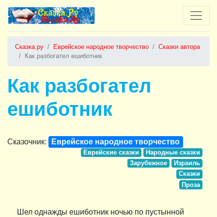
Сказка.ру
Еврейское народное творчество
Сказки автора
Как разбогател ешиботник
Как разбогател
ешиботник
Сказочник:
Еврейское народное творчество
Еврейские сказки
Народные сказки
Зарубежное
Израиль
Сказки
Проза
Шел однажды ешиботник ночью по пустынной