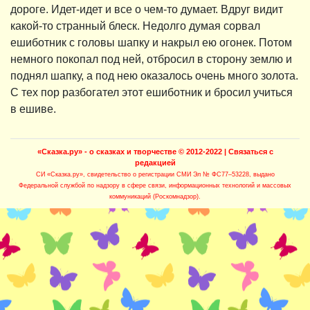
дороге. Идет-идет и все о чем-то думает. Вдруг видит
какой-то странный блеск. Недолго думая сорвал
ешиботник с головы шапку и накрыл ею огонек. Потом
немного покопал под ней, отбросил в сторону землю и
поднял шапку, а под нею оказалось очень много золота.
С тех пор разбогател этот ешиботник и бросил учиться
в ешиве.
«Сказка.ру» - о сказках и творчестве
© 2012-2022 |
Связаться с
редакцией
СИ «Сказка.ру»
, свидетельство о регистрации СМИ Эл № ФС77–53228, выдано
Федеральной службой по надзору в сфере связи, информационных технологий и массовых
коммуникаций (Роскомнадзор).