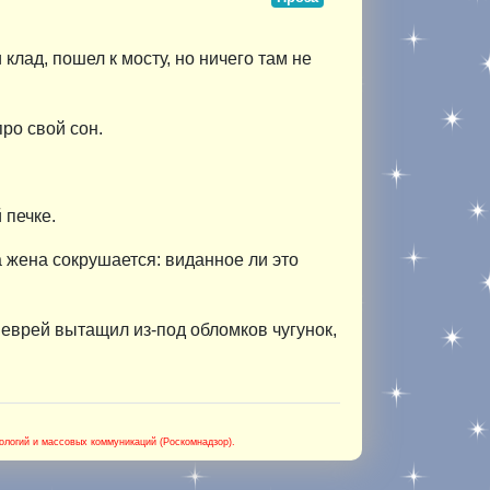
 клад, пошел к мосту, но ничего там не
про свой сон.
 печке.
а жена сокрушается: виданное ли это
 еврей вытащил из-под обломков чугунок,
логий и массовых коммуникаций (Роскомнадзор).