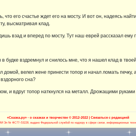
что его счастье ждет его на мосту. И вот он, надеясь найти
ту, высматривая клад.
дишь взад и вперед по мосту. Тут наш еврей рассказал ему 
я в будке вздремнул и снилось мне, что я нашел клад в твоей
 домой, велел жене принести топор и начал ломать печку, 
 вздорного сна?
чом, и вдруг топор наткнулся на металл. Дрожащими руками
«Сказка.ру» - о сказках и творчестве
© 2012-2022 |
Связаться с редакцией
СМИ Эл № ФС77–53228, выдано Федеральной службой по надзору в сфере связи, информационных техно