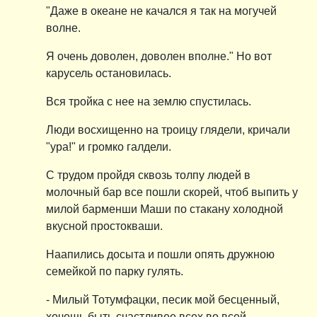
"Даже в океане не качался я так на могучей
волне.
Я очень доволен, доволен вполне." Но вот
карусель остановилась.
Вся тройка с нее на землю спустилась.
Люди восхищенно на троицу глядели, кричали
"ура!" и громко галдели.
С трудом пройдя сквозь толпу людей в
молочный бар все пошли скорей, чтоб выпить у
милой барменши Маши по стакану холодной
вкусной простокваши.
Наапились досыта и пошли опять дружною
семейкой по парку гулять.
- Милый Тотумфацки, песик мой бесценный,
хочешь быть счастливее всех во всей