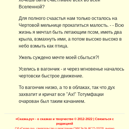
Вселенной?
Для полного счаастья нам только осталось на
Чертовой мельнице прокатиться малость. - - Всю
жизнь я мечтал быть летающим псом, иметь два
крыла, взмахнуть ими, а потом высоко высоко в
небо взмыть как птица.
Ужель суждено мечте моей сбыться?!
Уселись в вагончик - и через мгновенье началось
чертовски быстрое движение.
То вагончик низко, а то в облаках, так что дух
захватит и кричат все "Ах!" Тотумфацки
очарован был таким качанием.
«Сказка.ру» - о сказках и творчестве
© 2012-2022 |
Связаться с
редакцией
СИ «Сказка.ру»
, свидетельство о регистрации СМИ Эл № ФС77–53228, выдано