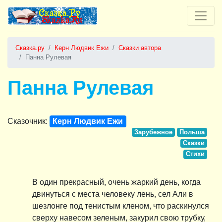
Сказка.ру
Керн Людвик Ежи
Сказки автора
Панна Рулевая
Панна Рулевая
Сказочник:
Керн Людвик Ежи
Зарубежное
Польша
Сказки
Стихи
В один прекрасный, очень жаркий день, когда
двинуться с места человеку лень, сел Али в
шезлонге под тенистым кленом, что раскинулся
сверху навесом зеленым, закурил свою трубку,