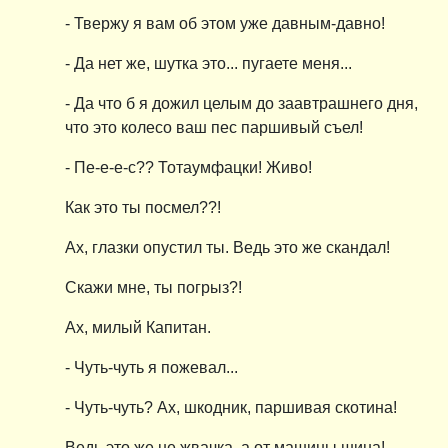
- Твержу я вам об этом уже давным-давно!
- Да нет же, шутка это... пугаете меня...
- Да что б я дожил целым до заавтрашнего дня,
что это колесо ваш пес паршивый съел!
- Пе-е-е-с?? Тотаумфацки! Живо!
Как это ты посмел??!
Ах, глазки опустил ты. Ведь это же скандал!
Скажи мне, ты погрыз?!
Ах, милый Капитан.
- Чуть-чуть я пожевал...
- Чуть-чуть? Ах, шкодник, паршивая скотина!
Ведь это же не жвачка, а от машины шина!