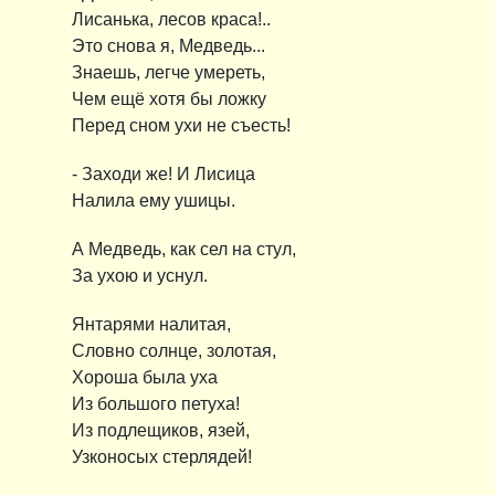
Лисанька, лесов краса!..
Это снова я, Медведь...
Знаешь, легче умереть,
Чем ещё хотя бы ложку
Перед сном ухи не съесть!
- Заходи же! И Лисица
Налила ему ушицы.
А Медведь, как сел на стул,
За ухою и уснул.
Янтарями налитая,
Словно солнце, золотая,
Хороша была уха
Из большого петуха!
Из подлещиков, язей,
Узконосых стерлядей!