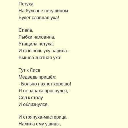
Петуха,
На бульоне петушином
Будет славная уха!
Спела,
Рыбки наловила,
Утащила петуха;
И всю ночь уху варила -
Вышла знатная уха!
Тут к Лисе
Медведь пришёл:
- Больно пахнет хорошо!
Я от запаха проснулся, -
Сел к столу
И облизнулся.
И стряпуха-мастерица
Налила ему ушицы.