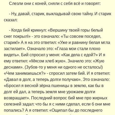
Слезли они с коней, сняли с себя всё и говорят:
- Ну, давай, старик, выкладывай свою тайну. И старик
сказал:
- Когда бий крикнул: «Вершину твоей горы белый
снег покрыл!» - это означало: «Ты совсем поседел,
старик!» А я на это ответил: «Уже и равнину белая мгла
застилает». Означало это: «Глаза мои стали плохо
видеть». Бий спросил у меня: «Как дела с едой?» И я
ему ответил: «Мясом хлеб жую». Значило это: «Жую
деснами». (Зубов-то у меня ни одного не осталось!)
«Чем занимаешься?» - спросил затем бий. И я ответил:
«Давал в долг, а теперь долги получаю». Это означало:
«Бросил я весной зёрна пшеницы в землю, как бы в
долг ей дал, а теперь земля мне урожаем долги
возвращает». Последний вопрос бий мне про жирных
селезней задал: что бы я с ними сделал, если б они мне
попались? А я ответил: «Ощипал бы до последнего