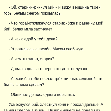
- Эй, старик!-крикнул бий.- Я вижу, вершина твоей
горы белым снегом покрылась.
- Что гора!-откликнулся старик.- Уже и равнину, мой
бий, белая мгла застилает...
- А как с едой у тебя дела?
- Управляюсь, спасибо. Мясом хлеб жую.
- А чем ты занят, старик?
- Давал в долг, а теперь этот долг получаю.
- А если б я тебе послал трёх жирных селезней, что
бы ты с ними сделал?
- Общипал до последнего перышка.
Усмехнулся бий, хлестнул коня и поехал дальше. А
за ним следом визири... Визири ничего не поняли из