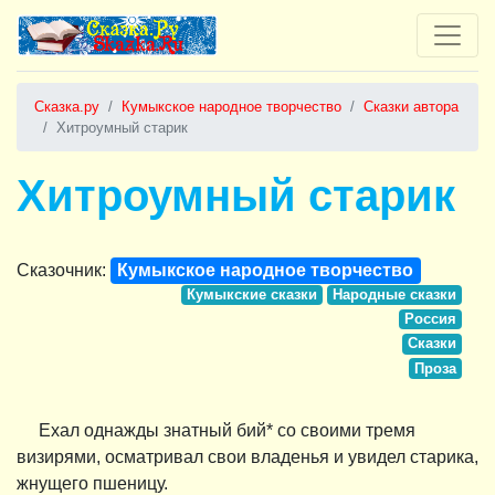
Сказка.ру
Кумыкское народное творчество
Сказки автора
Хитроумный старик
Хитроумный старик
Сказочник:
Кумыкское народное творчество
Кумыкские сказки
Народные сказки
Россия
Сказки
Проза
Ехал однажды знатный бий* со своими тремя
визирями, осматривал свои владенья и увидел старика,
жнущего пшеницу.