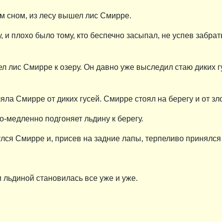
им сном, из лесу вышел лис Смирре.
 и плохо было тому, кто беспечно засыпал, не успев забрат
лис Смирре к озеру. Он давно уже выследил стаю диких гу
ла Смирре от диких гусей. Смирре стоял на берегу и от зл
о-медленно подгоняет льдину к берегу.
нулся Смирре и, присев на задние лапы, терпеливо принялся
 льдиной становилась все уже и уже.