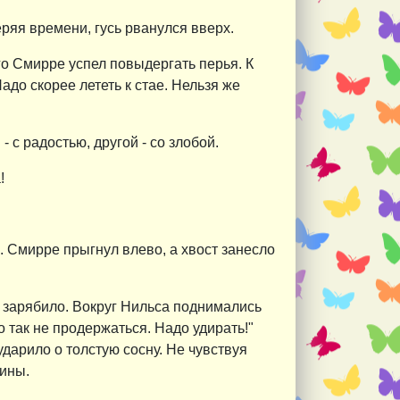
ряя времени, гусь рванулся вверх.
ого Смирре успел повыдергать перья. К
адо скорее лететь к стае. Нельзя же
 с радостью, другой - со злобой.
!
. Смирре прыгнул влево, а хвост занесло
х зарябило. Вокруг Нильса поднимались
о так не продержаться. Надо удирать!"
ударило о толстую сосну. Не чувствуя
шины.