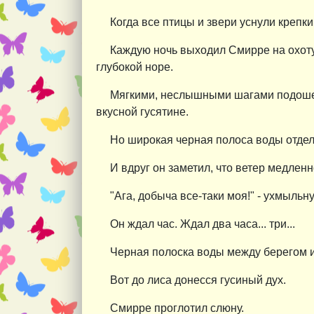
Когда все птицы и звери уснули крепк
Каждую ночь выходил Смирре на охоту,
глубокой норе.
Мягкими, неслышными шагами подошел 
вкусной гусятине.
Но широкая черная полоса воды отделя
И вдруг он заметил, что ветер медленн
"Ага, добыча все-таки моя!" - ухмыль
Он ждал час. Ждал два часа... три...
Черная полоска воды между берегом и
Вот до лиса донесся гусиный дух.
Смирре проглотил слюну.