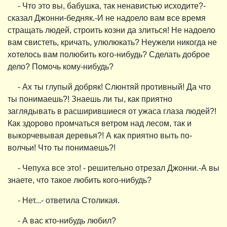
- Что это вы, бабушка, так ненавистью исходите?-
сказал Джонни-бедняк.-И не надоело вам все время
стращать людей, строить козни да злиться! Не надоело
вам свистеть, кричать, улюлюкать? Неужели никогда не
хотелось вам полюбить кого-нибудь? Сделать доброе
дело? Помочь кому-нибудь?
- Ах ты глупый добряк! Слюнтяй противный! Да что
ты понимаешь?! Знаешь ли ты, как приятно
заглядывать в расширившиеся от ужаса глаза людей?!
Как здорово промчаться ветром над лесом, так и
выкорчевывая деревья?! А как приятно выть по-
волчьи! Что ты понимаешь?!
- Чепуха все это! - решительно отрезал Джонни.-А вы
знаете, что такое любить кого-нибудь?
- Нет...- ответила Столикая.
- А вас кто-нибудь любил?