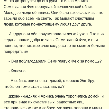
мягко дотронулся до его руки. То была Арника.
Семиглавая Фея вернула ей человеческий облик.
Молодые люди обнялись. Они были так счастливы, что
забыли обо всем на свете. Так бывают счастливы
люди, которые по-настоящему любят друг друга.
И вдруг они оба почувствовали легкий укол. Это в их
сердца вошли добрые чары Семиглавой Феи, и они
поняли, что никакое злое колдовство не сможет больше
повредить им.
- Они поблагодарили Семиглавую Фею за помощь?
- Конечно.
- А сейчас они спешат домой, к королю Эштёру,
чтобы он тоже стал счастлив, да?
Джонни-бедняк и Арника очень торопились домой. И
все при виде их счастливых, радостных лиц
становились мягче и добрее, уж очень хороши и милы