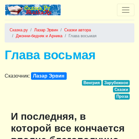
Сказка.ру
Лазар Эрвин
Сказки автора
Джонни-бедняк и Арника
Глава восьмая
Глава восьмая
Сказочник:
Лазар Эрвин
Венгрия
Зарубежное
Сказки
Проза
И последняя, в
которой все кончается