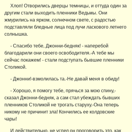
Хлоп! Отворились дверцы темницы, и оттуда один за
другим стали выходить пленники Ведьмы. Они
жмурились на ярком, солнечном свете, с радостью
подставляли бледные лица под лучи ласкового летнего
солнышка.
- Спасибо тебе, Джонни-бедняк! - наперебой
благодарили они своего освободителя.-А тебе мы
сейчас покажем! - стали подступать бывшие пленники
Столикой.
- Джонни!-взмолилась та.-Не давай меня в обиду!
- Хорошо, я помогу тебе, прячься за мою спину,-
сказал Джонни-бедняк, а сам стал убеждать бывших
пленников Столикой не трогать старуху.-Она теперь
никому не причинит зла! Кончились ее колдовские
чары!
И действительно, не успел он проговорить это, как