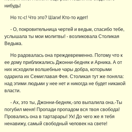
нибудь!
Но тс-с! Что это? Шаги! Кто-то идет!
- О, покровительница чертей и ведьм, спасибо тебе,
услышала ты мои молитвы! - возликовала Столикая
Ведьма.
Но радовалась она преждевременно. Потому что к
ее дому приближались Джонни-бедняк и Арника. А от
них исходили волшебные чары добра, которыми
одарила их Семиглавая Фея. Столикая тут же поняла:
над этими людьми у нее нет и никогда не будет никакой
власти.
- Ах, это ты, Джонни-бедняк,-зло выпалила она.-Ты
погубил меня! Пропади пропадом вся твоя свобода!
Провались она в тартарары! Ух! До чего же я тебя
ненавижу, самый свободный человек на свете!