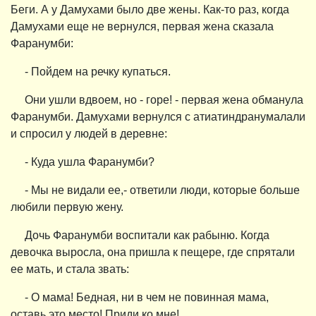
Беги. А у Дамухами было две жены. Как-то раз, когда
Дамухами еще не вернулся, первая жена сказала
Фаранумби:
- Пойдем на речку купаться.
Они ушли вдвоем, но - горе! - первая жена обманула
Фаранумби. Дамухами вернулся с атиатиндранумалали
и спросил у людей в деревне:
- Куда ушла Фаранумби?
- Мы не видали ее,- ответили люди, которые больше
любили первую жену.
Дочь Фаранумби воспитали как рабыню. Когда
девочка выросла, она пришла к пещере, где спрятали
ее мать, и стала звать:
- О мама! Бедная, ни в чем не повинная мама,
оставь это место! Приди ко мне!