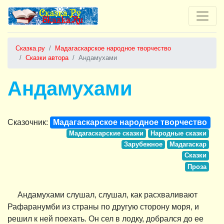
Сказка.ру
Мадагаскарское народное творчество
Сказки автора
Андамухами
Андамухами
Сказочник:
Мадагаскарское народное творчество
Мадагаскарские сказки
Народные сказки
Зарубежное
Мадагаскар
Сказки
Проза
Андамухами слушал, слушал, как расхваливают
Рафаранумби из страны по другую сторону моря, и
решил к ней поехать. Он сел в лодку, добрался до ее