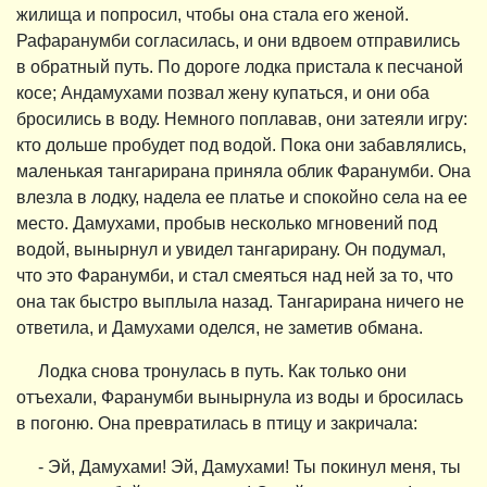
жилища и попросил, чтобы она стала его женой.
Рафаранумби согласилась, и они вдвоем отправились
в обратный путь. По дороге лодка пристала к песчаной
косе; Андамухами позвал жену купаться, и они оба
бросились в воду. Немного поплавав, они затеяли игру:
кто дольше пробудет под водой. Пока они забавлялись,
маленькая тангарирана приняла облик Фаранумби. Она
влезла в лодку, надела ее платье и спокойно села на ее
место. Дамухами, пробыв несколько мгновений под
водой, вынырнул и увидел тангарирану. Он подумал,
что это Фаранумби, и стал смеяться над ней за то, что
она так быстро выплыла назад. Тангарирана ничего не
ответила, и Дамухами оделся, не заметив обмана.
Лодка снова тронулась в путь. Как только они
отъехали, Фаранумби вынырнула из воды и бросилась
в погоню. Она превратилась в птицу и закричала:
- Эй, Дамухами! Эй, Дамухами! Ты покинул меня, ты