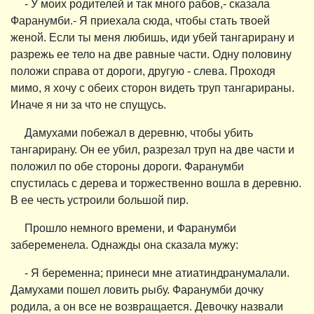
- У моих родителей и так много рабов,- сказала
Фаранумби.- Я приехала сюда, чтобы стать твоей
женой. Если ты меня любишь, иди убей тангарирану и
разрежь ее тело на две равные части. Одну половину
положи справа от дороги, другую - слева. Проходя
мимо, я хочу с обеих сторон видеть труп тангарираны.
Иначе я ни за что не спущусь.
Дамухами побежал в деревню, чтобы убить
тангарирану. Он ее убил, разрезал труп на две части и
положил по обе стороны дороги. Фаранумби
спустилась с дерева и торжественно вошла в деревню.
В ее честь устроили большой пир.
Прошло немного времени, и Фаранумби
забеременела. Однажды она сказала мужу:
- Я беременна; принеси мне атиатиндранумалали.
Дамухами пошел ловить рыбу. Фаранумби дочку
родила, а он все не возвращается. Девочку назвали