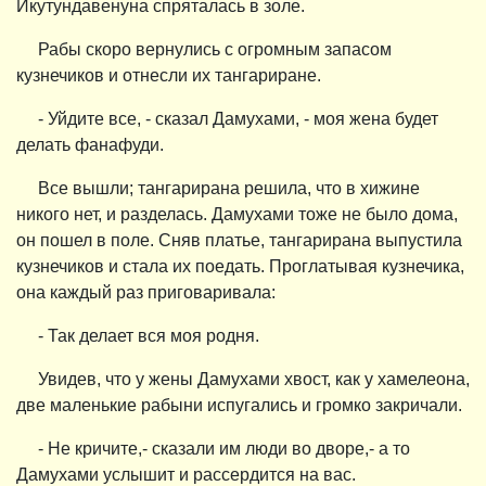
Икутундавенуна спряталась в золе.
Рабы скоро вернулись с огромным запасом
кузнечиков и отнесли их тангариране.
- Уйдите все, - сказал Дамухами, - моя жена будет
делать фанафуди.
Все вышли; тангарирана решила, что в хижине
никого нет, и разделась. Дамухами тоже не было дома,
он пошел в поле. Сняв платье, тангарирана выпустила
кузнечиков и стала их поедать. Проглатывая кузнечика,
она каждый раз приговаривала:
- Так делает вся моя родня.
Увидев, что у жены Дамухами хвост, как у хамелеона,
две маленькие рабыни испугались и громко закричали.
- Не кричите,- сказали им люди во дворе,- а то
Дамухами услышит и рассердится на вас.