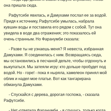
она пришла сюда.
Рафутсибе явилась, и Дамухами послал ее за водой.
Придя к источнику, Рафутсибе умылась, набрала
кувшин воды и поставила его рядом с собой. Тут она
увидела в воде два отражения; это показалось ей
очень странным. Но Фаранумби сказала:
- Разве ты не узнаешь меня? Я невеста, избранная
Дамухами. Я соединилась с ним. Возвращаясь сюда,
мы остановились в песчаной дельте, чтобы отдохнуть и
выкупаться. Мы затеяли игру: кто дольше пробудет под
водой. Но - горе! - пока я ныряла, хамелеон принял мой
облик и надел мое платье. Вот как тангарирана
обманула Дамухами.
- Спускайся с дерева, дорогая госпожа, - сказала
Рафутсибе.
- Нет,-ответила Фаранумби, - я спущусь, только когда