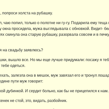
, попроси холста на рубашку.
, чаю попил, только о полотне ни гу-гу. Подарила ему теща 
 окна просидела, мужа выглядывала с обновкой. Видит- беле
тях скинула она старую рубашку, разорвала совсем и в печку 
 я на свадьбу заявлюсь?
тушки, вышло все. Но мы еще лучше придумали: посажу я теб
 тебе одеться.
ехать, залезла она в мешок, муж завязал его и тронул лоша
редине пути муж говорит:
такой дубинкой. И сердит больно, как бы не прицепился к нам
енек не стой, это, видать, разбойник.