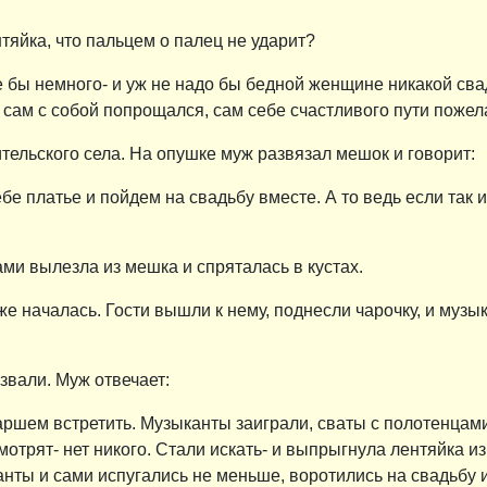
нтяйка, что пальцем о палец не ударит?
е бы немного- и уж не надо бы бедной женщине никакой сва
 сам с собой попрощался, сам себе счастливого пути пожел
тельского села. На опушке муж развязал мешок и говорит:
тебе платье и пойдем на свадьбу вместе. А то ведь если так
ами вылезла из мешка и спряталась в кустах.
уже началась. Гости вышли к нему, поднесли чарочку, и муз
 звали. Муж отвечает:
аршем встретить. Музыканты заиграли, сваты с полотенцами
отрят- нет никого. Стали искать- и выпрыгнула лентяйка из
нты и сами испугались не меньше, воротились на свадьбу и