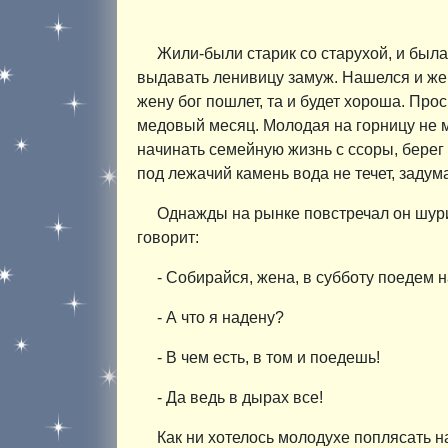
Жили-были старик со старухой, и была
выдавать ленивицу замуж. Нашелся и жен
жену бог пошлет, та и будет хороша. Про
медовый месяц. Молодая на горницу не ме
начинать семейную жизнь с ссоры, берег о
под лежачий камень вода не течет, задум
Однажды на рынке повстречал он шурин
говорит:
- Собирайся, жена, в субботу поедем н
- А что я надену?
- В чем есть, в том и поедешь!
- Да ведь в дырах все!
Как ни хотелось молодухе поплясать н