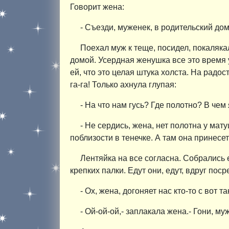
Говорит жена:
- Съезди, муженек, в родительский дом
Поехал муж к теще, посидел, покалякал
домой. Усердная женушка все это время у
ей, что это целая штука холста. На радос
га-га! Только ахнула глупая:
- На что нам гусь? Где полотно? В чем
- Не сердись, жена, нет полотна у ма
поблизости в тенечке. А там она принесет
Лентяйка на все согласна. Собрались 
крепких палки. Едут они, едут, вдруг пос
- Ox, жена, догоняет нас кто-то с вот 
- Ой-ой-ой,- заплакала жена.- Гони, муж