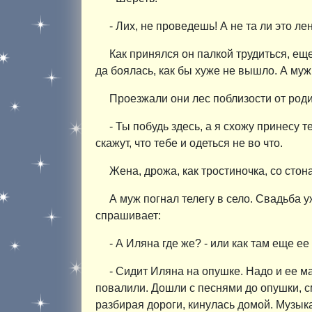
- Лих, не проведешь! А не та ли это ле
Как принялся он палкой трудиться, ещ
да боялась, как бы хуже не вышло. А муж
Проезжали они лес поблизости от роди
- Ты побудь здесь, а я схожу принесу 
скажут, что тебе и одеться не во что.
Жена, дрожа, как тростиночка, со стон
А муж погнал телегу в село. Свадьба 
спрашивает:
- А Иляна где же? - или как там еще ее
- Сидит Иляна на опушке. Надо и ее м
повалили. Дошли с песнями до опушки, см
разбирая дороги, кинулась домой. Музыка