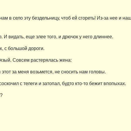
 нам в село эту бездельницу, чтоб ей сгореть! Из-за нее и 
о. И видать, еще злее того, и дрючок у него длиннее.
ех, с большой дороги.
овязый. Совсем растерялась жена:
и этот за меня возьмется, не сносить нам головы.
соскочил с телеги и затопал, будто кто-то бежит впопыхах.
ь?