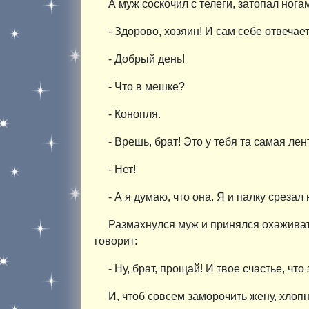
А муж соскочил с телеги, затопал нога
- Здорово, хозяин! И сам себе отвечает
- Добрый день!
- Что в мешке?
- Конопля.
- Врешь, брат! Это у тебя та самая лен
- Нет!
- А я думаю, что она. Я и палку срезал 
Размахнулся муж и принялся охаживать
говорит:
- Ну, брат, прощай! И твое счастье, чт
И, чтоб совсем заморочить жену, хлопн