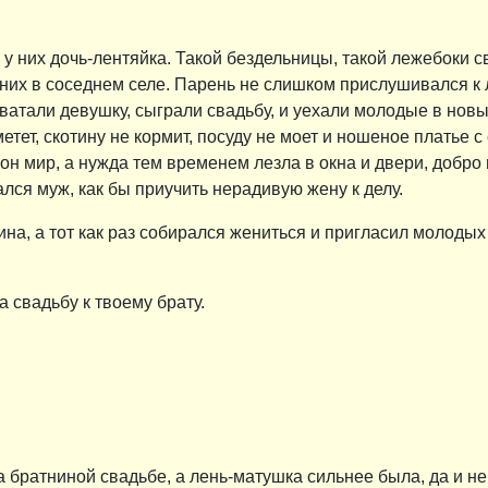
 у них дочь-лентяйка. Такой бездельницы, такой лежебоки
их в соседнем селе. Парень не слишком прислушивался к 
сватали девушку, сыграли свадьбу, и уехали молодые в новы
тет, скотину не кормит, посуду не моет и ношеное платье с 
н мир, а нужда тем временем лезла в окна и двери, добро не
ался муж, как бы приучить нерадивую жену к делу.
а, а тот как раз собирался жениться и пригласил молодых
а свадьбу к твоему брату.
а братниной свадьбе, а лень-матушка сильнее была, да и н