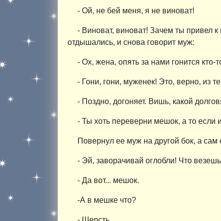
- Ой, не бей меня, я не виноват!
- Виноват, виноват! Зачем ты привел к
отдышались, и снова говорит муж:
- Ох, жена, опять за нами гонится кто-т
- Гони, гони, муженек! Это, верно, из т
- Поздно, догоняет. Вишь, какой долг
- Ты хоть переверни мешок, а то если 
Повернул ее муж на другой бок, а сам 
- Эй, заворачивай оглобли! Что везеш
- Да вот... мешок.
-А в мешке что?
- Шерсть.