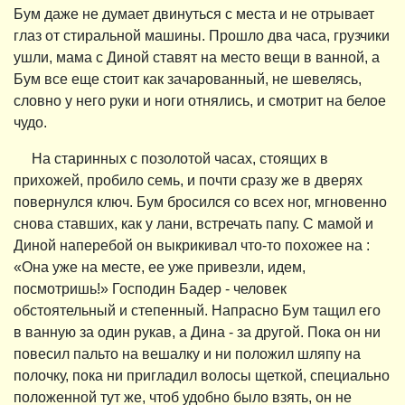
Бум даже не думает двинуться с места и не отрывает
глаз от стиральной машины. Прошло два часа, грузчики
ушли, мама с Диной ставят на место вещи в ванной, а
Бум все еще стоит как зачарованный, не шевелясь,
словно у него руки и ноги отнялись, и смотрит на белое
чудо.
На старинных с позолотой часах, стоящих в
прихожей, пробило семь, и почти сразу же в дверях
повернулся ключ. Бум бросился со всех ног, мгновенно
снова ставших, как у лани, встречать папу. С мамой и
Диной наперебой он выкрикивал что-то похожее на :
«Она уже на месте, ее уже привезли, идем,
посмотришь!» Господин Бадер - человек
обстоятельный и степенный. Напрасно Бум тащил его
в ванную за один рукав, а Дина - за другой. Пока он ни
повесил пальто на вешалку и ни положил шляпу на
полочку, пока ни пригладил волосы щеткой, специально
положенной тут же, чтоб удобно было взять, он не