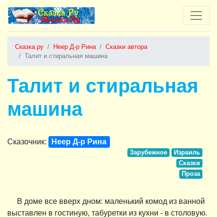
Сказка.ру
Неер Д-р Рина
Сказки автора
Талит и стиральная машина
Талит и стиральная
машина
Сказочник:
Неер Д-р Рина
Зарубежное
Израиль
Сказки
Проза
В доме все вверх дном: маленький комод из ванной
выставлен в гостиную, табуретки из кухни - в столовую.