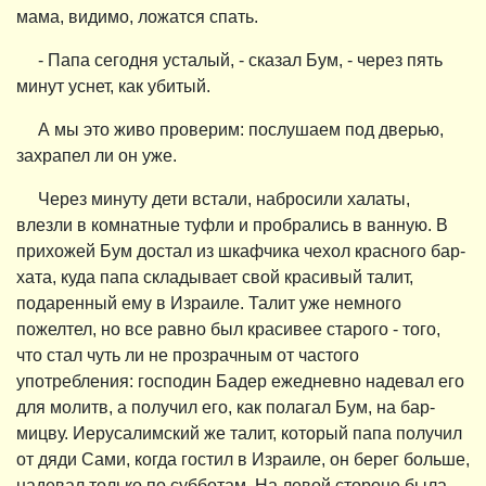
мама, видимо, ложатся спать.
- Папа сегодня усталый, - сказал Бум, - через пять
минут уснет, как убитый.
А мы это живо проверим: послушаем под дверью,
захрапел ли он уже.
Через минуту дети встали, набросили халаты,
влезли в комнатные туфли и пробрались в ванную. В
прихожей Бум достал из шкафчика чехол красного бар-
хата, куда папа складывает свой красивый талит,
подаренный ему в Израиле. Талит уже немного
пожелтел, но все равно был красивее старого - того,
что стал чуть ли не прозрачным от частого
употребления: господин Бадер ежедневно надевал его
для молитв, а получил его, как полагал Бум, на бар-
мицву. Иерусалимский же талит, который папа получил
от дяди Сами, когда гостил в Израиле, он берег больше,
надевал только по субботам. На левой стороне была