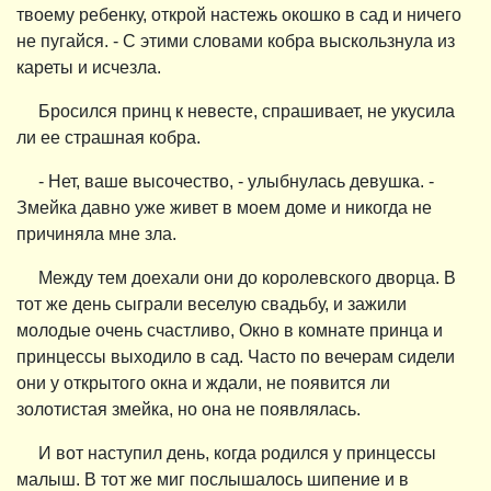
твоему ребенку, открой настежь окошко в сад и ничего
не пугайся. - С этими словами кобра выскользнула из
кареты и исчезла.
Бросился принц к невесте, спрашивает, не укусила
ли ее страшная кобра.
- Нет, ваше высочество, - улыбнулась девушка. -
Змейка давно уже живет в моем доме и никогда не
причиняла мне зла.
Между тем доехали они до королевского дворца. В
тот же день сыграли веселую свадьбу, и зажили
молодые очень счастливо, Окно в комнате принца и
принцессы выходило в сад. Часто по вечерам сидели
они у открытого окна и ждали, не появится ли
золотистая змейка, но она не появлялась.
И вот наступил день, когда родился у принцессы
малыш. В тот же миг послышалось шипение и в