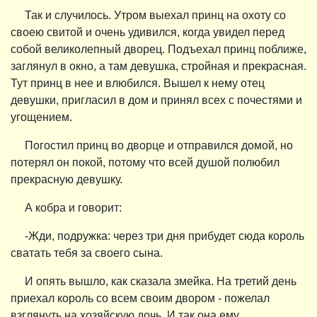
Так и случилось. Утром выехал принц на охоту со
своею свитой и очень удивился, когда увидел перед
собой великолепный дворец. Подъехал принц поближе,
заглянул в окно, а там девушка, стройная и прекрасная.
Тут принц в нее и влюбился. Вышел к нему отец
девушки, пригласил в дом и принял всех с почестями и
угощением.
Погостил принц во дворце и отправился домой, но
потерял он покой, потому что всей душой полюбил
прекрасную девушку.
А кобра и говорит:
-Жди, подружка: через три дня прибудет сюда король
сватать тебя за своего сына.
И опять вышло, как сказала змейка. На третий день
приехал король со всем своим двором - пожелал
взглянуть на хозяйскую дочь. И так она ему