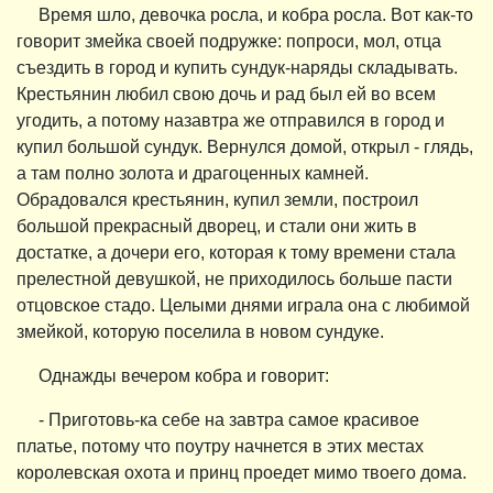
Время шло, девочка росла, и кобра росла. Вот как-то
говорит змейка своей подружке: попроси, мол, отца
съездить в город и купить сундук-наряды складывать.
Крестьянин любил свою дочь и рад был ей во всем
угодить, а потому назавтра же отправился в город и
купил большой сундук. Вернулся домой, открыл - глядь,
а там полно золота и драгоценных камней.
Обрадовался крестьянин, купил земли, построил
большой прекрасный дворец, и стали они жить в
достатке, а дочери его, которая к тому времени стала
прелестной девушкой, не приходилось больше пасти
отцовское стадо. Целыми днями играла она с любимой
змейкой, которую поселила в новом сундуке.
Однажды вечером кобра и говорит:
- Приготовь-ка себе на завтра самое красивое
платье, потому что поутру начнется в этих местах
королевская охота и принц проедет мимо твоего дома.