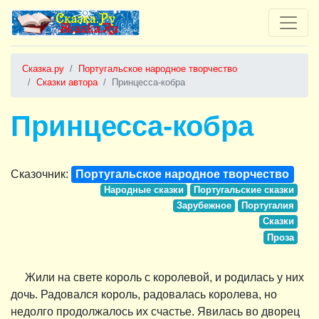
Сказка.ру
Португальское народное творчество
Сказки автора
Принцесса-кобра
Принцесса-кобра
Сказочник:
Португальское народное творчество
Народные сказки
Португальские сказки
Зарубежное
Португалия
Сказки
Проза
Жили на свете король с королевой, и родилась у них
дочь. Радовался король, радовалась королева, но
недолго продолжалось их счастье. Явилась во дворец