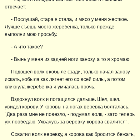
отвечает:
- Послушай, стара я стала, и мясо у меня жесткое.
Лучше съешь моего жеребенка, только прежде
выполни мою просьбу.
- А что такое?
- Вынь у меня из задней ноги занозу, а то я хромаю.
Подошел волк к кобыле сзади, только начал занозу
искать, кобыла как лягнет его со всей силы, а потом
кликнула жеребенка и умчалась прочь.
Вздохнул волк и потащился дальше. Шел, шел.
увидел корову. У коровы на ногах веревка болталась.
"Два раза мне не повезло, - подумал волк, - зато теперь
уж пообедаю. Ухвачусь за веревку, корова свалится".
Схватил волк веревку, а корова как бросится бежать,