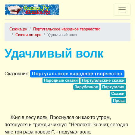
Сказка.ру
Португальское народное творчество
Сказки автора
Удачливый волк
Удачливый волк
Сказочник:
Португальское народное творчество
Народные сказки
Португальские сказки
Зарубежное
Португалия
Сказки
Проза
Жил в лесу волк. Проснулся он как-то утром,
потянулся и трижды чихнул. "Неплохо! Значит, сегодня
мне три раза повезет", - подумал волк.