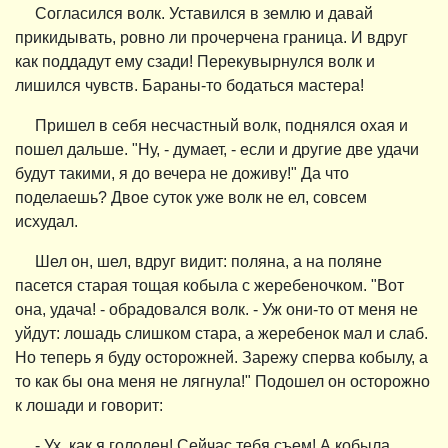
Согласился волк. Уставился в землю и давай
прикидывать, ровно ли прочерчена граница. И вдруг
как поддадут ему сзади! Перекувырнулся волк и
лишился чувств. Бараны-то бодаться мастера!
Пришел в себя несчастный волк, поднялся охая и
пошел дальше. "Ну, - думает, - если и другие две удачи
будут такими, я до вечера не доживу!" Да что
поделаешь? Двое суток уже волк не ел, совсем
исхудал.
Шел он, шел, вдруг видит: поляна, а на поляне
пасется старая тощая кобыла с жеребеночком. "Вот
она, удача! - обрадовался волк. - Уж они-то от меня не
уйдут: лошадь слишком стара, а жеребенок мал и слаб.
Но теперь я буду осторожней. Зарежу сперва кобылу, а
то как бы она меня не лягнула!" Подошел он осторожно
к лошади и говорит:
- Ух, как я голоден! Сейчас тебя съем! А кобыла