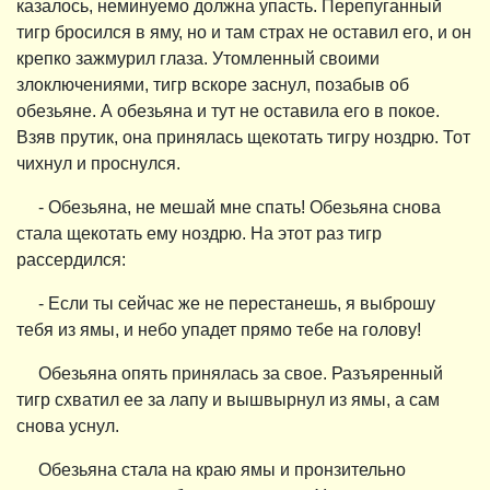
казалось, неминуемо должна упасть. Перепуганный
тигр бросился в яму, но и там страх не оставил его, и он
крепко зажмурил глаза. Утомленный своими
злоключениями, тигр вскоре заснул, позабыв об
обезьяне. А обезьяна и тут не оставила его в покое.
Взяв прутик, она принялась щекотать тигру ноздрю. Тот
чихнул и проснулся.
- Обезьяна, не мешай мне спать! Обезьяна снова
стала щекотать ему ноздрю. На этот раз тигр
рассердился:
- Если ты сейчас же не перестанешь, я выброшу
тебя из ямы, и небо упадет прямо тебе на голову!
Обезьяна опять принялась за свое. Разъяренный
тигр схватил ее за лапу и вышвырнул из ямы, а сам
снова уснул.
Обезьяна стала на краю ямы и пронзительно