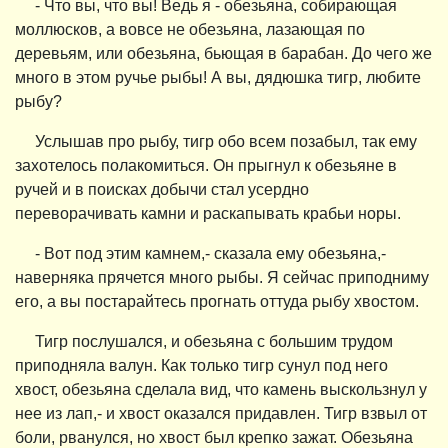
- Что вы, что вы! Ведь я - обезьяна, собирающая
моллюсков, а вовсе не обезьяна, лазающая по
деревьям, или обезьяна, бьющая в барабан. До чего же
много в этом ручье рыбы! А вы, дядюшка тигр, любите
рыбу?
Услышав про рыбу, тигр обо всем позабыл, так ему
захотелось полакомиться. Он прыгнул к обезьяне в
ручей и в поисках добычи стал усердно
переворачивать камни и раскапывать крабьи норы.
- Вот под этим камнем,- сказала ему обезьяна,-
наверняка прячется много рыбы. Я сейчас приподниму
его, а вы постарайтесь прогнать оттуда рыбу хвостом.
Тигр послушался, и обезьяна с большим трудом
приподняла валун. Как только тигр сунул под него
хвост, обезьяна сделала вид, что камень выскользнул у
нее из лап,- и хвост оказался придавлен. Тигр взвыл от
боли, рванулся, но хвост был крепко зажат. Обезьяна