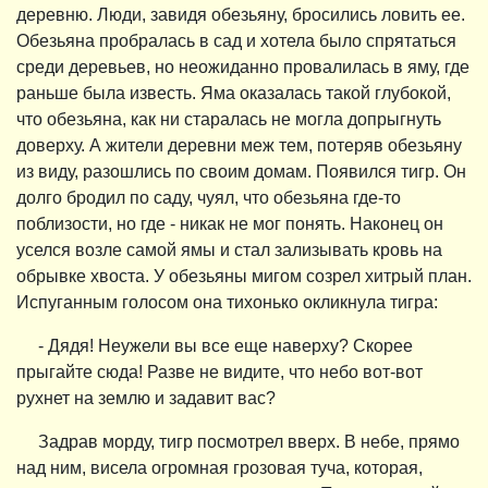
деревню. Люди, завидя обезьяну, бросились ловить ее.
Обезьяна пробралась в сад и хотела было спрятаться
среди деревьев, но неожиданно провалилась в яму, где
раньше была известь. Яма оказалась такой глубокой,
что обезьяна, как ни старалась не могла допрыгнуть
доверху. А жители деревни меж тем, потеряв обезьяну
из виду, разошлись по своим домам. Появился тигр. Он
долго бродил по саду, чуял, что обезьяна где-то
поблизости, но где - никак не мог понять. Наконец он
уселся возле самой ямы и стал зализывать кровь на
обрывке хвоста. У обезьяны мигом созрел хитрый план.
Испуганным голосом она тихонько окликнула тигра:
- Дядя! Неужели вы все еще наверху? Скорее
прыгайте сюда! Разве не видите, что небо вот-вот
рухнет на землю и задавит вас?
Задрав морду, тигр посмотрел вверх. В небе, прямо
над ним, висела огромная грозовая туча, которая,