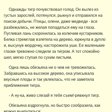
Однажды тигр почувствовал голод. Он вылез из
густых зарослей, потянулся, рыкнул и отправился на
поиски добычи. Птицы, олени, даже медведи - все
разбежались, не желая попадаться ему на глаза.
Пугливая лань схоронилась за колючим кустарником.
Белка стремглав взлетела на дерево, юркнула в дупло
и, высунув мордочку, насторожила уши. Ее маленькие
глазки тревожно следили за тигром. А тот спокойно
шел, мягко ступая по сухим листьям.
Одна лишь обезьяна ни о чем не тревожилась.
Забравшись на высокое дерево, она уписывала
вкусные плоды и так увлеклась, что не заметила
приближения тигра.
- А ну-ка, живо слезай я тебя съем!-рявкнул тигр.
Обезьяна вздрогнула, но быстро сообразила, как
можно выкрутиться: