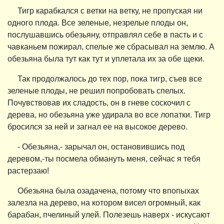
Тигр карабкался с ветки на ветку, не пропуская ни
одного плода. Все зеленые, незрелые плоды он,
послушавшись обезьяну, отправлял себе в пасть и с
чавканьем пожирал, спелые же сбрасывал на землю. А
обезьяна была тут как тут и уплетала их за обе щеки.
Так продолжалось до тех пор, пока тигр, съев все
зеленые плоды, не решил попробовать спелых.
Почувствовав их сладость, он в гневе соскочил с
дерева, но обезьяна уже удирала во все лопатки. Тигр
бросился за ней и загнал ее на высокое дерево.
- Обезьяна,- зарычал он, остановившись под
деревом,-ты посмела обмануть меня, сейчас я тебя
растерзаю!
Обезьяна была озадачена, потому что впопыхах
залезла на дерево, на котором висел огромный, как
барабан, пчелиный улей. Полезешь наверх - искусают