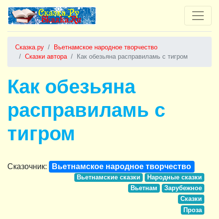
Сказка.ру
Вьетнамское народное творчество
Сказки автора
Как обезьяна расправиламь с тигром
Как обезьяна
расправиламь с
тигром
Сказочник:
Вьетнамское народное творчество
Вьетнамские сказки
Народные сказки
Вьетнам
Зарубежное
Сказки
Проза