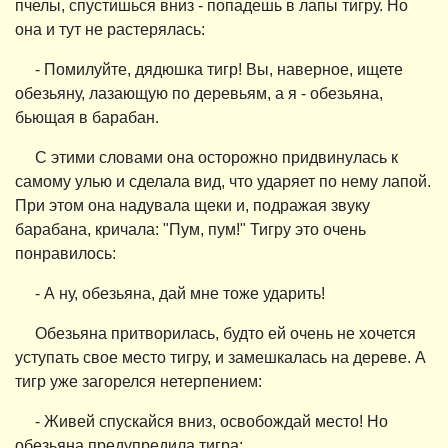
пчелы, спустишься вниз - попадешь в лапы тигру. Но
она и тут не растерялась:
- Помилуйте, дядюшка тигр! Вы, наверное, ищете
обезьяну, лазающую по деревьям, а я - обезьяна,
бьющая в барабан.
С этими словами она осторожно придвинулась к
самому улью и сделала вид, что ударяет по нему лапой.
При этом она надувала щеки и, подражая звуку
барабана, кричала: "Пум, пум!" Тигру это очень
понравилось:
- А ну, обезьяна, дай мне тоже ударить!
Обезьяна притворилась, будто ей очень не хочется
уступать свое место тигру, и замешкалась на дереве. А
тигр уже загорелся нетерпением:
- Живей спускайся вниз, освобождай место! Но
обезьяна предупредила тигра: