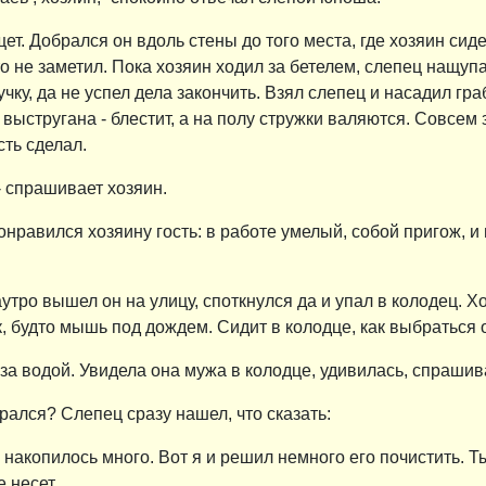
щет. Добрался он вдоль стены до того места, где хозяин сид
кто не заметил. Пока хозяин ходил за бетелем, слепец нащу
учку, да не успел дела закончить. Взял слепец и насадил гра
 выстругана - блестит, а на полу стружки валяются. Совсем 
сть сделал.
- спрашивает хозяин.
 Понравился хозяину гость: в работе умелый, собой пригож, 
утро вышел он на улицу, споткнулся да и упал в колодец. Х
, будто мышь под дождем. Сидит в колодце, как выбраться от
 за водой. Увидела она мужа в колодце, удивилась, спрашив
брался? Слепец сразу нашел, что сказать:
и накопилось много. Вот я и решил немного его почистить. 
е несет.