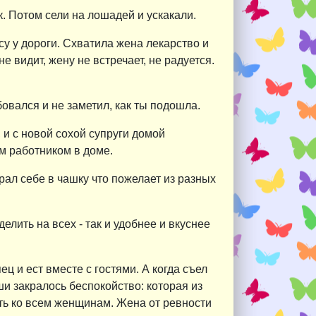
. Потом сели на лошадей и ускакали.
су у дороги. Схватила жена лекарство и
е видит, жену не встречает, не радуется.
бовался и не заметил, как ты подошла.
, и с новой сохой супруги домой
ым работником в доме.
рал себе в чашку что пожелает из разных
лить на всех - так и удобнее и вкуснее
 и ест вместе с гостями. А когда съел
ши закралось беспокойство: которая из
ть ко всем женщинам. Жена от ревности