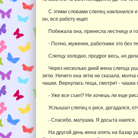
С этими словами слепец наклонился и 
он, все работу ищет.
Побежала она, принесла лестницу и го
- Полно, муженек, работники это без т
Слепцу холодно, продрог весь, но дела
Через несколько дней жена слепца ушл
зятю. Ничего она зятю не сказала, молча
чашки. Вернулась теща, смотрит - чашка 
- Уже все съел? Не хочешь ли еще риса
Услышал слепец о рисе, догадался, отч
- Спасибо, матушка. Я досыта наелся.
На другой день жена опять на базар уш