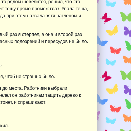
-то рядом шевелится, решил, что это
ит тещу прямо промеж глаз. Упала теща,
 да при этом назвала зятя наглецом и
ый раз я стерпел, а она и второй раз
асных подозрений и пересудов не было.
ь.
ся, чтоб не страшно было.
я до места. Работники выбрали
Велел он работникам тащить дерево к
стонет, и спрашивают:
жил.