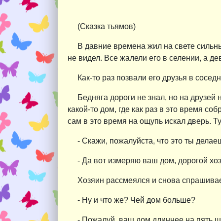
(Сказка тьямов)
В давние времена жил на свете сильный
не видел. Все жалели его в селении, а д
Как-то раз позвали его друзья в сосед
Бедняга дороги не знал, но на друзей 
какой-то дом, где как раз в это время соб
сам в это время на ощупь искал дверь. Ту
- Скажи, пожалуйста, что это ты дела
- Да вот измеряю ваш дом, дорогой хозя
Хозяин рассмеялся и снова спрашивае
- Ну и что же? Чей дом больше?
- Пожалуй, ваш дом длиннее на пять ш