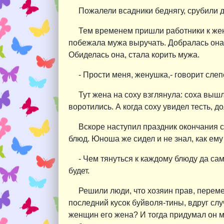
Пожалели всадники беднягу, срубили д
Тем временем пришли работники к жене
побежала мужа выручать. Добралась она до
Обиделась она, стала корить мужа.
- Прости меня, женушка,- говорит слеп
Тут жена на соху взглянула: соха вышл
воротились. А когда соху увидел тесть, д
Вскоре наступил праздник окончания с
блюд. Юноша же сидел и не знал, как ему 
- Чем тянуться к каждому блюду да сам
будет.
Решили люди, что хозяин прав, переме
последний кусок буйволя-тины, вдруг слу
женщин его жена? И тогда придумал он 