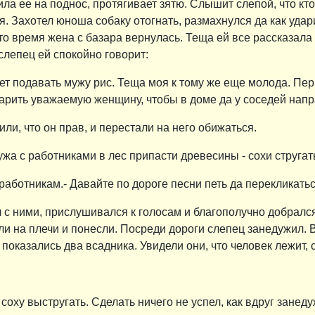
ла ее на поднос, протягивает зятю. Слышит слепой, что кто
. Захотел юноша собаку отогнать, размахнулся да как удар
 это время жена с базара вернулась. Теща ей все рассказала
слепец ей спокойно говорит:
т подавать мужу рис. Теща моя к тому же еще молода. Перв
арить уважаемую женщину, чтобы в доме да у соседей напр
ли, что он прав, и перестали на него обижаться.
жа с работниками в лес припасти древесины - сохи стругат
 работникам.- Давайте по дороге песни петь да перекликать
л с ними, прислушивался к голосам и благополучно добралс
ли на плечи и понесли. Посреди дороги слепец занедужил. 
е показались два всадника. Увидели они, что человек лежит, 
 соху выстругать. Сделать ничего не успел, как вдруг занеду