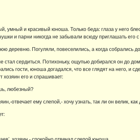
, умный и красивый юноша. Только беда: глаза у него блест
евушки и парни никогда не забывали всюду приглашать его с
нюю деревню. Погуляли, повеселились, а когда собрались до
не стал сердиться. Потихоньку, ощупью добирался он до дом
рались гости, юноша догадался, что все глядят на него, и сд
т хозяин его и спрашивает:
ешь, любезный?
ин,-отвечает ему слепой,- хочу узнать, так ли он велик, ка
т:
аев', хозяин,- спокойно отвечал слепой юноша.