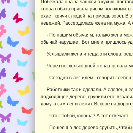
Побежала она за чашкой в кухню, постави
снова собака пришла рисом полакомиться
охает, кричит, людей на помощь зовет. В
невежей. Рассердилась жена на мужа. А 
- По нашим обычаям, только жена може
обычай нарушает. Вот мне и пришлось уд
Услышали жена и теща эти слова, реши
Через несколько дней жена послала му
- Сегодня в лес идем,- говорит слепец
Работники так и сделали. А слепец ше
подходящее дерево, срубили его, взвали
дому, а сам лег и лежит. Вскоре на дорог
- Что с тобой, юноша? А тот отвечает:
- Пошел я в лес дерево срубить, чтобы