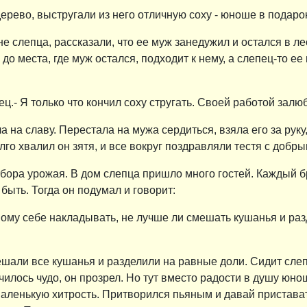
ерево, выстругали из него отличную соху - юноше в подарок
 слепца, рассказали, что ее муж занедужил и остался в ле
 места, где муж остался, подходит к нему, а слепец-то ее н
ец.- Я только что кончил соху стругать. Своей работой залю
а на славу. Перестала на мужа сердиться, взяла его за руку
олго хвалил он зятя, и все вокруг поздравляли тестя с добр
бора урожая. В дом слепца пришло много гостей. Каждый б
быть. Тогда он подумал и говорит:
ому себе накладывать, не лучше ли смешать кушанья и разде
шали все кушанья и разделили на равные доли. Сидит слепец
чилось чудо, он прозрел. Но тут вместо радости в душу юно
маленькую хитрость. Притворился пьяным и давай пристава