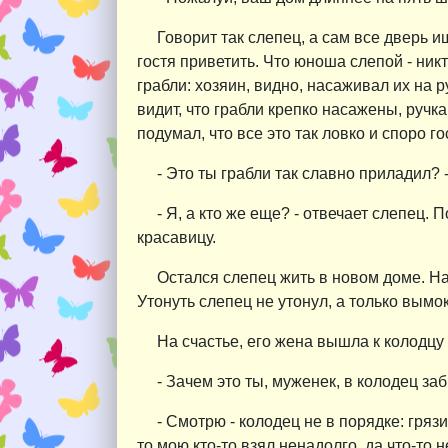
Говорит так слепец, а сам все дверь и
гостя приветить. Что юноша слепой - ни
грабли: хозяин, видно, насаживал их на р
видит, что грабли крепко насажены, ручка
подумал, что все это так ловко и споро го
- Это ты грабли так славно приладил? 
- Я, а кто же еще? - отвечает слепец.
красавицу.
Остался слепец жить в новом доме. На
Утонуть слепец не утонул, а только вымок
На счастье, его жена вышла к колодцу
- Зачем это ты, муженек, в колодец за
- Смотрю - колодец не в порядке: гряз
то мою кто-то взял ненадолго, да что-то н