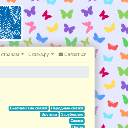
 странам
Сказка.ру
Связаться
Вьетнамские сказки
Народные сказки
Вьетнам
Зарубежное
Сказки
Проза