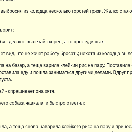
выбросил из колодца несколько горстей грязи. Жалко стал
ворит:
ебя сделают, вылезай скорее, а то простудишься.
ет вид, что не хочет работу бросать; нехотя из колодца выле
а на базар, а теща варила клейкий рис на пару. Поставила
 оставила еду и пошла заниматься другими делами. Вдруг п
пуста.
? - спрашивает она зятя.
его собака чавкала, и быстро ответил:
ла, а теща снова наварила клейкого риса на пару и принесл