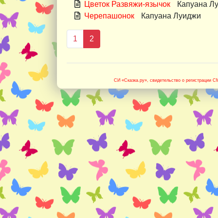
Цветок Развяжи-язычок
Капуана Л
Черепашонок
Капуана Луиджи
(текущая)
1
2
СИ «Сказка.ру»
, свидетельство о регистрации 