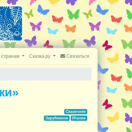
 странам
Сказка.ру
Связаться
жи»
Сказочник
Зарубежное
Италия