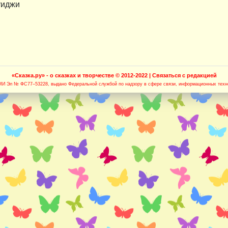
уиджи
«Сказка.ру» - о сказках и творчестве
© 2012-2022 |
Связаться с редакцией
СМИ Эл № ФС77–53228, выдано Федеральной службой по надзору в сфере связи, информационных техно