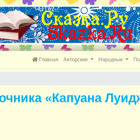
Главная
Авторские
Народные
По
зочника «Капуана Луид