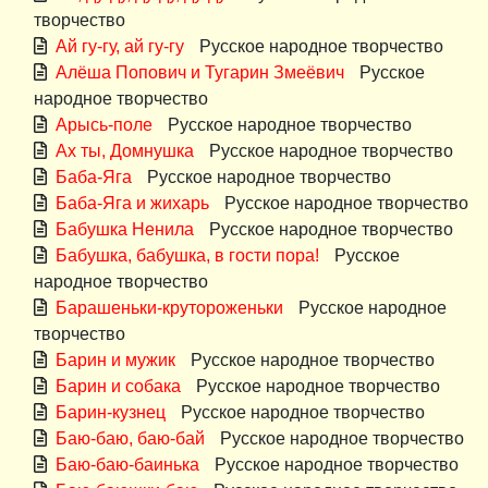
творчество
Ай гу-гу, ай гу-гу
Русское народное творчество
Алёша Попович и Тугарин Змеёвич
Русское
народное творчество
Арысь-поле
Русское народное творчество
Ах ты, Домнушка
Русское народное творчество
Баба-Яга
Русское народное творчество
Баба-Яга и жихарь
Русское народное творчество
Бабушка Ненила
Русское народное творчество
Бабушка, бабушка, в гости пора!
Русское
народное творчество
Барашеньки-крутороженьки
Русское народное
творчество
Барин и мужик
Русское народное творчество
Барин и собака
Русское народное творчество
Барин-кузнец
Русское народное творчество
Баю-баю, баю-бай
Русское народное творчество
Баю-баю-баинька
Русское народное творчество