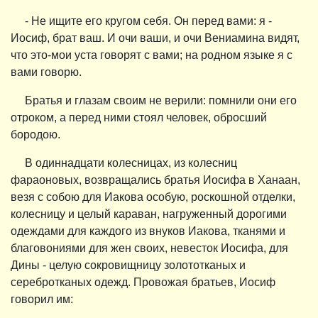
- Не ищите его кругом себя. Он перед вами: я -
Иосиф, брат ваш. И очи ваши, и очи Вениамина видят,
что это-мои уста говорят с вами; на родном языке я с
вами говорю.
Братья и глазам своим не верили: помнили они его
отроком, а перед ними стоял человек, обросший
бородою.
В одиннадцати колесницах, из колесниц
фараоновых, возвращались братья Иосифа в Ханаан,
везя с собою для Иакова особую, роскошной отделки,
колесницу и целый караван, нагруженный дорогими
одеждами для каждого из внуков Иакова, тканями и
благовониями для жен своих, невесток Иосифа, для
Дины - целую сокровищницу золототканых и
серебротканых одежд. Провожая братьев, Иосиф
говорил им: