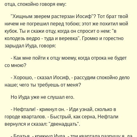
отца, спокойно говоря ему:
"Хищным зверем растерзан Иосиф"? Тот брат твой
ничем не погрешил перед тобою; этот же похитил мой
кубок. Ты и скажи отцу, когда он спросит о нем: "в
колодезь ведро - туда и веревка". Громко и горестно
зарыдал Иуда, говоря:
- Как мне пойти к отцу моему, когда отрока не будет
со мною?
- Хорошо, - сказал Иосиф, - рассудим спокойно дело
наше; чего ты требуешь от меня?
Но Иуда уже не слушал его.
- Нефтали! - крикнул он. - Иди узнай, сколько в
городе кварталов. - Быстрый, как серна, Нефтали
вернулся и сказал: "двенадцать".
- Братья, - крикнул Иуда, - три квартала разрушу я, да