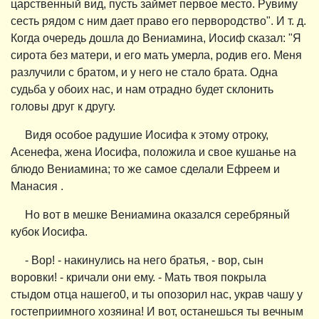
царственный вид, пусть займет первое место. Рувиму
сесть рядом с ним дает право его первородство". И т. д.
Когда очередь дошла до Вениамина, Иосиф сказал: "Я
сирота без матери, и его мать умерла, родив его. Меня
разлучили с братом, и у него не стало брата. Одна
судьба у обоих нас, и нам отрадно будет склонить
головы друг к другу.
Видя особое радушие Иосифа к этому отроку,
Асенефа, жена Иосифа, положила и свое кушанье на
блюдо Вениамина; то же самое сделали Ефреем и
Манасия .
Но вот в мешке Вениамина оказался серебряный
кубок Иосифа.
- Вор! - накинулись на него братья, - вор, сын
воровки! - кричали они ему. - Мать твоя покрыла
стыдом отца нашего0, и ты опозорил нас, украв чашу у
гостеприимного хозяина! И вот, останешься ты вечным