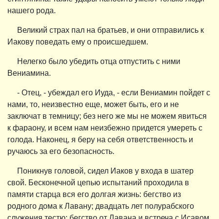
нашего рода.
Великий страх пал на братьев, и они отправились к
Иакову поведать ему о происшедшем.
Нелегко было убедить отца отпустить с ними
Вениамина.
- Отец, - убеждал его Иуда, - если Вениамин пойдет с
нами, то, неизвестно еще, может быть, его и не
заключат в темницу; без него же мы не можем явиться
к фараону, и всем нам неизбежно придется умереть с
голода. Наконец, я беру на себя ответственность и
ручаюсь за его безопасность.
Поникнув головой, сидел Иаков у входа в шатер
свой. Бесконечной цепью испытаний проходила в
памяти старца вся его долгая жизнь: бегство из
родного дома к Лавану; двадцать лет полурабского
служения тестю; бегство от Лавана и встреча с Исавом,