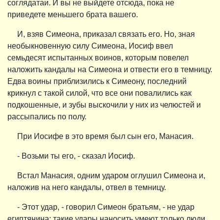
соглядатаи. И вы не выйдете отсюда, пока не
приведете меньшего брата вашего.
И, взяв Симеона, приказал связать его. Но, зная
необыкновенную силу Симеона, Иосиф ввел
семьдесят испытанных воинов, которым повелел
наложить кандалы на Симеона и отвести его в темницу.
Едва воины приблизились к Симеону, последний
крикнул с такой силой, что все они повалились как
подкошенные, и зубы выскочили у них из челюстей и
рассыпались по полу.
При Иосифе в это время был сын его, Манасия.
- Возьми ты его, - сказал Иосиф.
Встал Манасия, одним ударом оглушил Симеона и,
наложив на него кандалы, отвел в темницу.
- Этот удар, - говорил Симеон братьям, - не удар
египтянина: такие удары наносить умеют только люди