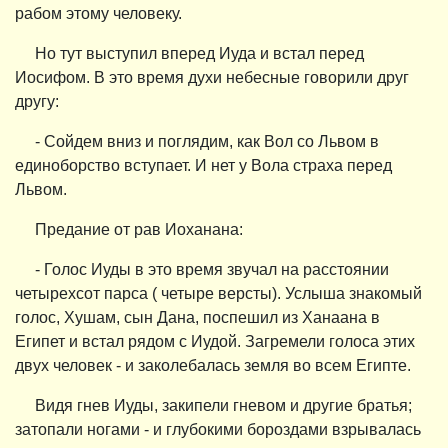
рабом этому человеку.
Но тут выступил вперед Иуда и встал перед
Иосифом. В это время духи небесные говорили друг
другу:
- Сойдем вниз и поглядим, как Вол со Львом в
единоборство вступает. И нет у Вола страха перед
Львом.
Предание от рав Иоханана:
- Голос Иуды в это время звучал на расстоянии
четырехсот парса ( четыре версты). Услыша знакомый
голос, Хушам, сын Дана, поспешил из Ханаана в
Египет и встал рядом с Иудой. Загремели голоса этих
двух человек - и заколебалась земля во всем Египте.
Видя гнев Иуды, закипели гневом и другие братья;
затопали ногами - и глубокими бороздами взрывалась