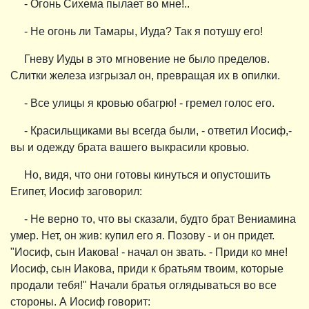
- Огонь Сихема пылает во мне!..
- Не огонь ли Тамары, Иуда? Так я потушу его!
Гневу Иуды в это мгновение не было пределов.
Слитки железа изгрызал он, превращая их в опилки.
- Все улицы я кровью обагрю! - гремел голос его.
- Красильщиками вы всегда были, - ответил Иосиф,-
вы и одежду брата вашего выкрасили кровью.
Но, видя, что они готовы кинуться и опустошить
Египет, Иосиф заговорил:
- Не верно то, что вы сказали, будто брат Вениамина
умер. Нет, он жив: купил его я. Позову - и он придет.
"Иосиф, сын Иакова! - начал он звать. - Приди ко мне!
Иосиф, сын Иакова, приди к братьям твоим, которые
продали тебя!" Начали братья оглядываться во все
стороны. А Иосиф говорит: