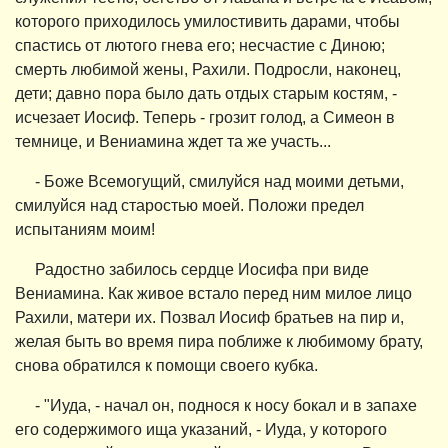
которого приходилось умилостивить дарами, чтобы
спастись от лютого гнева его; несчастие с Диною;
смерть любимой жены, Рахили. Подросли, наконец,
дети; давно пора было дать отдых старым костям, -
исчезает Иосиф. Теперь - грозит голод, а Симеон в
темнице, и Вениамина ждет та же участь...
- Боже Всемогущий, смилуйся над моими детьми,
смилуйся над старостью моей. Положи предел
испытаниям моим!
Радостно забилось сердце Иосифа при виде
Вениамина. Как живое встало перед ним милое лицо
Рахили, матери их. Позвал Иосиф братьев на пир и,
желая быть во время пира поближе к любимому брату,
снова обратился к помощи своего кубка.
- "Иуда, - начал он, поднося к носу бокал и в запахе
его содержимого ища указаний, - Иуда, у которого