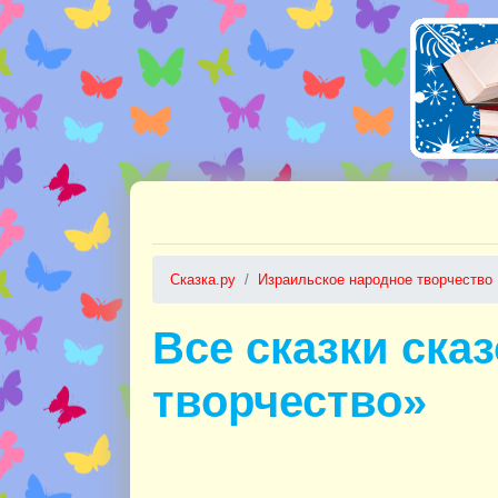
Сказка.ру
Израильское народное творчество
Все сказки ска
творчество»