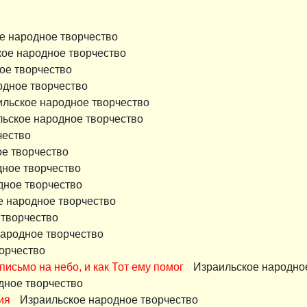
е народное творчество
ое народное творчество
ое творчество
одное творчество
льское народное творчество
ьское народное творчество
чество
е творчество
дное творчество
дное творчество
е народное творчество
 творчество
народное творчество
орчество
 письмо на небо, и как Тот ему помог
Израильское народно
дное творчество
ия
Израильское народное творчество