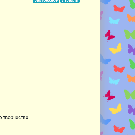
Зарубежное
Израиль
е творчество