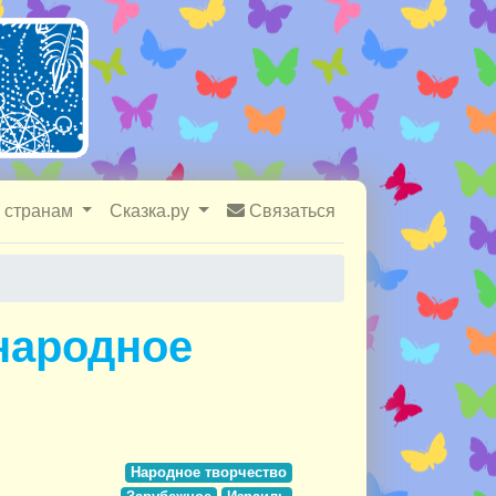
 странам
Сказка.ру
Связаться
 народное
Народное творчество