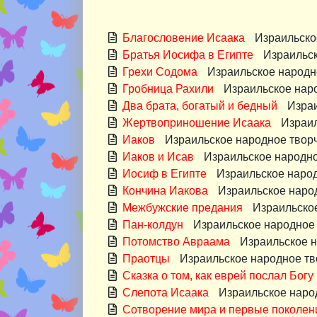
Благословение Исаака
Израильско
Братья Иосифа в Египте
Израильск
Грехи Содома
Израильское народн
Гробница Рахили
Израильское нар
Два брата, богатый и бедный
Израи
Жертвоприношение Исаака
Израил
Иаков
Израильское народное твор
Иаков и Исав
Израильское народно
Иосиф в Египте
Израильское наро
Кончина Иакова
Израильское наро
Межбужские предания
Израильско
Пан-колдун
Израильское народное
Потомство Авраама
Израильское 
Праотцы
Израильское народное тв
Сказка о том, как еврей послал Богу
Слепота Исаака
Израильское наро
Сотворение мира и первые поколен