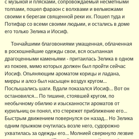
с музыкой и плясками, сопровождаемый несметными
толпами, пошел фараон с волхвами и вельможами
своими к берегам священной реки их. Пошел туда и
Потифар со всеми своими людьми, и остались в доме
его только Зелика и Иосиф.
Тончайшими благовониями умащенная, облаченная
в роскошнейшие одежды свои, вся осыпанная
драгоценными каменьями - притаилась Зелика в одном
из покоев, мимо которых должен был пройти сейчас
Иосиф. Опьяняющим ароматом корицы и ладана,
мирры и алоэ был насыщен воздух кругом...
Послышались шаги. Вдали показался Иосиф... Вот он
остановился... По тишине, стоявшей кругом, по
необычному обилию и изысканности ароматов от
курильниц он понял, кто стережет приближение его...
Быстрым движением повернулся он назад... Но Зелика
одним прыжком очутилась возле него, судорожно
ухватилась за одежды его... Молнией сверкнуло лезвие