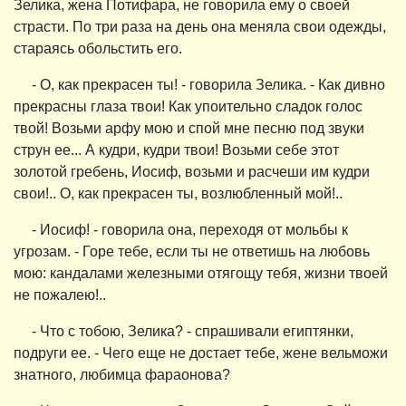
Зелика, жена Потифара, не говорила ему о своей
страсти. По три раза на день она меняла свои одежды,
стараясь обольстить его.
- О, как прекрасен ты! - говорила Зелика. - Как дивно
прекрасны глаза твои! Как упоительно сладок голос
твой! Возьми арфу мою и спой мне песню под звуки
струн ее... А кудри, кудри твои! Возьми себе этот
золотой гребень, Иосиф, возьми и расчеши им кудри
свои!.. О, как прекрасен ты, возлюбленный мой!..
- Иосиф! - говорила она, переходя от мольбы к
угрозам. - Горе тебе, если ты не ответишь на любовь
мою: кандалами железными отягощу тебя, жизни твоей
не пожалею!..
- Что с тобою, Зелика? - спрашивали египтянки,
подруги ее. - Чего еще не достает тебе, жене вельможи
знатного, любимца фараонова?