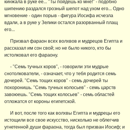
кинжала в руке ее... "Ты пойдешь ко мне!" - подобно
шипению раздался грозный шепот над ухом его... Одно
мгновение - один порыв - фигура Иосифа исчезла
вдали, а в руке у Зелики остался разорванный плащ
его...
Призвал фараон всех волхвов и мудрецов Египта и
рассказал им сон свой; но не было никого, кто бы
истолковал его фараону.
- "Семь тучных коров", - говорили эти мудрые
снотолкователи, - означает, что у тебя родится семь
дочерей. "Семь тощих коров" - семь дочерей ты
похоронишь. "Семь тучных колосьев" - семь царств
завоюешь. "Семь тощих колосьев" - семь областей
отложатся от короны египетской.
И вот, после того как волхвы Египта и мудрецы его
истощили все свое искусство, нисколько не облегчив
угнетенной души фараона, тогда был призван Иосиф; и