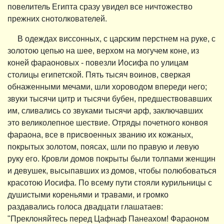
повелитель Египта сразу увидел все ничтожество
прежних снотолкователей.
В одеждах виссонных, с царским перстнем на руке, с
золотою цепью на шее, верхом на могучем коне, из
коней фараоновых - повезли Иосифа по улицам
столицы египетской. Пять тысяч воинов, сверкая
обнаженными мечами, шли хороводом впереди него;
звуки тысячи цитр и тысячи бубен, предшествовавших
им, сливались со звуками тысячи арф, заключавших
это великолепное шествие. Отряды почетного конвоя
фараона, все в присвоенных званию их кожаных,
покрытых золотом, поясах, шли по правую и левую
руку его. Кровли домов покрыты были толпами женщин
и девушек, высыпавших из домов, чтобы полюбоваться
красотою Иосифа. По всему пути стояли курильницы с
душистыми кореньями и травами, и громко
раздавались голоса двадцати глашатаев:
"Преклоняйтесь перед Цафнаф Панеахом! Фараоном